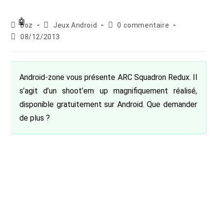
Auteur/autrice
Post
Commentaires
boz
Jeux Android
0 commentaire
de
category:
de
Publication
08/12/2013
la
la
publiée :
publication :
publication :
Android-zone vous présente ARC Squadron Redux. Il
s’agit d’un shoot’em up magnifiquement réalisé,
disponible gratuitement sur Android. Que demander
de plus ?