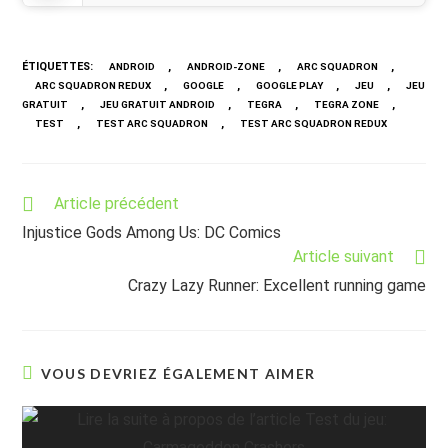
ÉTIQUETTES
:
,
,
,
ANDROID
ANDROID-ZONE
ARC SQUADRON
,
,
,
,
ARC SQUADRON REDUX
GOOGLE
GOOGLE PLAY
JEU
JEU
,
,
,
,
GRATUIT
JEU GRATUIT ANDROID
TEGRA
TEGRA ZONE
,
,
TEST
TEST ARC SQUADRON
TEST ARC SQUADRON REDUX
Read
Article précédent
more
Injustice Gods Among Us: DC Comics
articles
Article suivant
Crazy Lazy Runner: Excellent running game
VOUS DEVRIEZ ÉGALEMENT AIMER