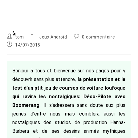
Auteur/autrice
Post
Commentaires
tom
Jeux Android
0 commentaire
de
category:
de
Publication
14/07/2015
la
la
publiée :
publication :
publication :
Bonjour à tous et bienvenue sur nos pages pour y
découvrir sans plus attendre,
la présentation et le
test d’un ptit jeu de courses de voiture loufoque
qui ravira les nostalgiques: Déco-Pilote avec
Boomerang
. Il s’adressera sans doute aux plus
jeunes d’entre nous mais comblera aussi les
nostalgiques des studios de production Hanna-
Barbera et de ses dessins animés mythiques