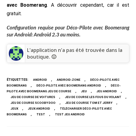
avec Boomerang
. A découvrir cependant, car il est
gratuit.
Configuration requise pour Déco-Pilote avec Boomerang
sur Android: Android 2.3 au moins.
L'application n'a pas été trouvée dans la
boutique. 🙁
ÉTIQUETTES
:
,
,
ANDROID
ANDROID-ZONE
DÉCO-PILOTE AVEC
,
,
BOOMERANG
DÉCO-PILOTE AVEC BOOMERANG ANDROID
DÉCO-
,
,
,
PILOTE AVEC BOOMERANG JEU DE COURSE
JEU
JEU ANDROID
,
,
JEU DE COURSE DE VOITURES
JEU DE COURSE LES FOUS DU VOLANT
,
,
JEU DE COURSE SCOOBY DOO
JEU DE COURSE TOM ET JERRY
,
,
JEUX
JEUX ANDROID
TÉLÉCHARGER DÉCO-PILOTE AVEC
,
,
BOOMERANG
TEST
TEST JEU ANDROID