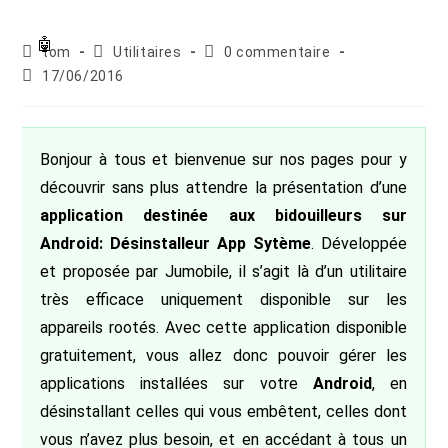
Auteur/autrice
Post
Commentaires
tom
Utilitaires
0 commentaire
de
category:
de
Publication
17/06/2016
la
la
publiée :
publication :
publication :
Bonjour à tous et bienvenue sur nos pages pour y
découvrir sans plus attendre la présentation d’une
application destinée aux bidouilleurs sur
Android: Désinstalleur App Sytème
. Développée
et proposée par Jumobile, il s’agit là d’un utilitaire
très efficace uniquement disponible sur les
appareils rootés. Avec cette application disponible
gratuitement, vous allez donc pouvoir gérer les
applications installées sur votre
Android
, en
désinstallant celles qui vous embêtent, celles dont
vous n’avez plus besoin, et en accédant à tous un