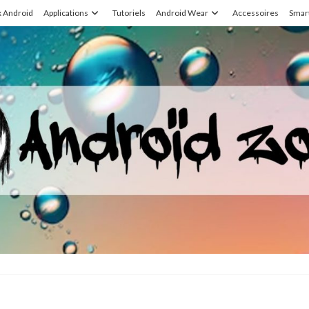
x Android
Applications
Tutoriels
Android Wear
Accessoires
Smar