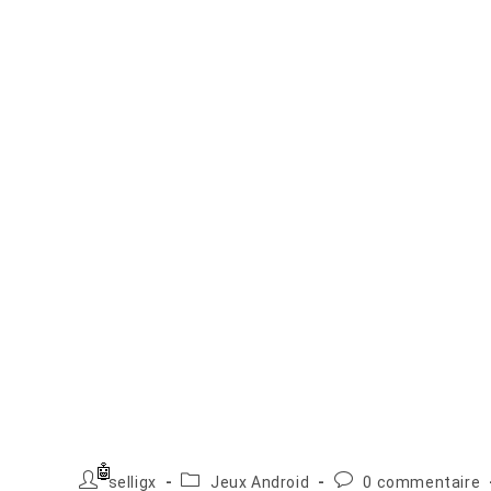
Auteur/autrice
Post
Commentaires
selligx
Jeux Android
0 commentaire