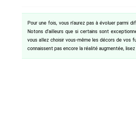
de
category:
de
la
la
publication :
publication :
Pour une fois, vous n’aurez pas à évoluer parmi d
Notons d’ailleurs que si certains sont exceptionn
vous allez choisir vous-même les décors de vos fu
connaissent pas encore la réalité augmentée, lisez 