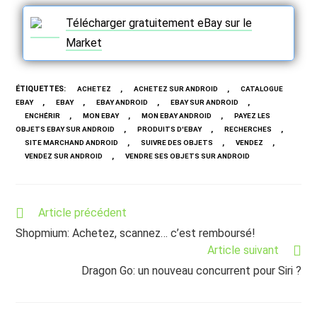
Télécharger gratuitement eBay sur le
Market
ÉTIQUETTES
:
,
,
ACHETEZ
ACHETEZ SUR ANDROID
CATALOGUE
,
,
,
,
EBAY
EBAY
EBAY ANDROID
EBAY SUR ANDROID
,
,
,
ENCHÉRIR
MON EBAY
MON EBAY ANDROID
PAYEZ LES
,
,
,
OBJETS EBAY SUR ANDROID
PRODUITS D'EBAY
RECHERCHES
,
,
,
SITE MARCHAND ANDROID
SUIVRE DES OBJETS
VENDEZ
,
VENDEZ SUR ANDROID
VENDRE SES OBJETS SUR ANDROID
Read
Article précédent
more
Shopmium: Achetez, scannez… c’est remboursé!
articles
Article suivant
Dragon Go: un nouveau concurrent pour Siri ?