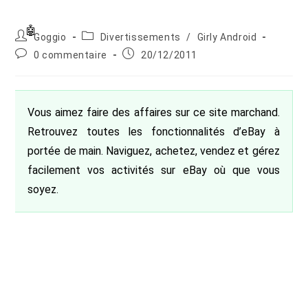
Auteur/autrice
Post
Goggio
Divertissements
/
Girly Android
de
category:
Commentaires
Publication
0 commentaire
20/12/2011
la
de
publiée :
publication :
la
publication :
Vous aimez faire des affaires sur ce site marchand.
Retrouvez toutes les fonctionnalités d’eBay à
portée de main. Naviguez, achetez, vendez et gérez
facilement vos activités sur eBay où que vous
soyez.