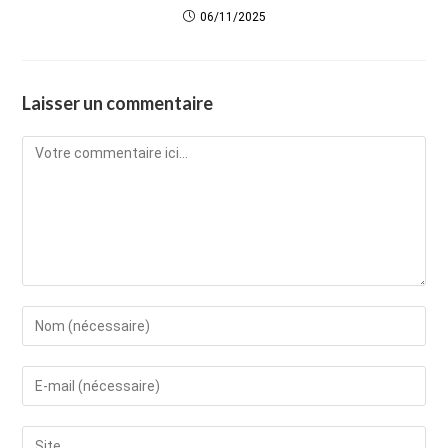
06/11/2025
Laisser un commentaire
Comment
Enter
your
name
Enter
or
your
username
email
Saisir
to