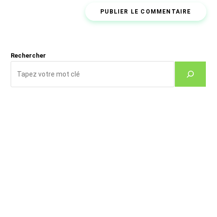
de
comment
votre
site
(facultatif)
Rechercher