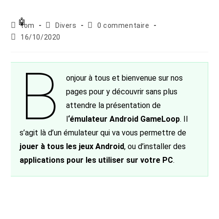
Auteur/autrice
Post
Commentaires
tom
Divers
0 commentaire
de
category:
de
Publication
16/10/2020
la
la
publiée :
publication :
publication :
B
onjour à tous et bienvenue sur nos
pages pour y découvrir sans plus
attendre la présentation de
l
‘émulateur Android GameLoop
. Il
s’agit là d’un émulateur qui va vous permettre de
jouer à tous les jeux Android
, ou d’installer des
applications pour les utiliser sur votre PC
.