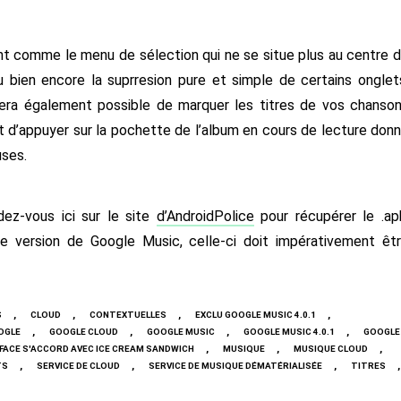
 comme le menu de sélection qui ne se situe plus au centre 
u bien encore la suprresion pure et simple de certains onglet
sera également possible de marquer les titres de vos chanso
ait d’appuyer sur la pochette de l’album en cours de lecture don
uses.
dez-vous ici sur le site
d’AndroidPolice
pour récupérer le .ap
e version de Google Music, celle-ci doit impérativement êt
,
,
,
,
S
CLOUD
CONTEXTUELLES
EXCLU GOOGLE MUSIC 4.0.1
,
,
,
,
OGLE
GOOGLE CLOUD
GOOGLE MUSIC
GOOGLE MUSIC 4.0.1
GOOGLE
,
,
,
FACE S'ACCORD AVEC ICE CREAM SANDWICH
MUSIQUE
MUSIQUE CLOUD
,
,
,
,
TS
SERVICE DE CLOUD
SERVICE DE MUSIQUE DÉMATÉRIALISÉE
TITRES