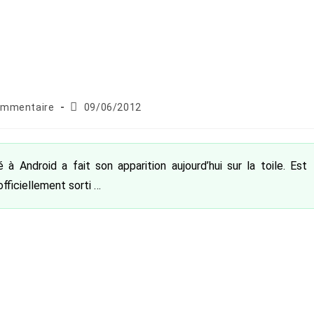
ntaires
Publication
ommentaire
09/06/2012
publiée :
tion :
 à Android a fait son apparition aujourd’hui sur la toile. Est
fficiellement sorti …