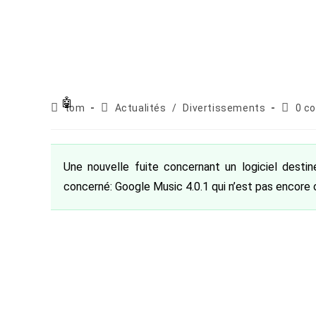
Auteur/autrice
Post
Comme
tom
Actualités
/
Divertissements
0 c
de
category:
de
la
la
publication :
publica
Une nouvelle fuite concernant un logiciel destiné
concerné: Google Music 4.0.1 qui n’est pas encore o