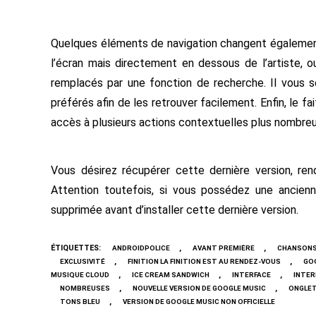
Quelques éléments de navigation changent également
l’écran mais directement en dessous de l’artiste, o
remplacés par une fonction de recherche. Il vous 
préférés afin de les retrouver facilement. Enfin, le f
accès à plusieurs actions contextuelles plus nombre
Vous désirez récupérer cette dernière version, ren
Attention toutefois, si vous possédez une ancienn
supprimée avant d’installer cette dernière version.
ÉTIQUETTES
:
,
,
ANDROIDPOLICE
AVANT PREMIÈRE
CHANSON
,
,
EXCLUSIVITÉ
FINITION LA FINITION EST AU RENDEZ-VOUS
GO
,
,
,
MUSIQUE CLOUD
ICE CREAM SANDWICH
INTERFACE
INTER
,
,
NOMBREUSES
NOUVELLE VERSION DE GOOGLE MUSIC
ONGLE
,
TONS BLEU
VERSION DE GOOGLE MUSIC NON OFFICIELLE