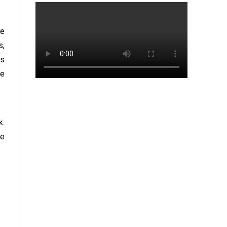
de
s,
ns
ne
k.
re