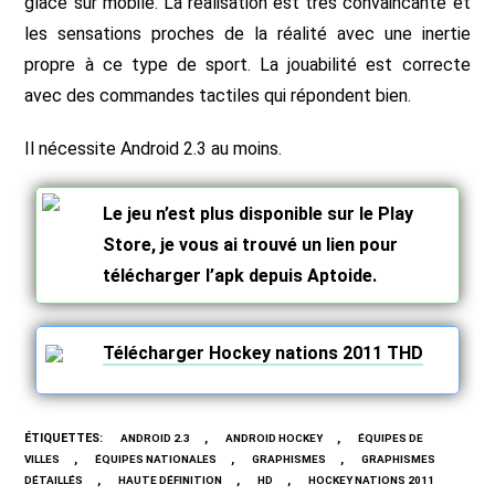
glace sur mobile. La réalisation est très convaincante et
les sensations proches de la réalité avec une inertie
propre à ce type de sport. La jouabilité est correcte
avec des commandes tactiles qui répondent bien.
Il nécessite Android 2.3 au moins.
Le jeu n’est plus disponible sur le Play
Store, je vous ai trouvé un lien pour
télécharger l’apk depuis Aptoide.
Télécharger
Hockey nations 2011 THD
ÉTIQUETTES
:
,
,
ANDROID 2.3
ANDROID HOCKEY
ÉQUIPES DE
,
,
,
VILLES
ÉQUIPES NATIONALES
GRAPHISMES
GRAPHISMES
,
,
,
DÉTAILLÉS
HAUTE DÉFINITION
HD
HOCKEY NATIONS 2011