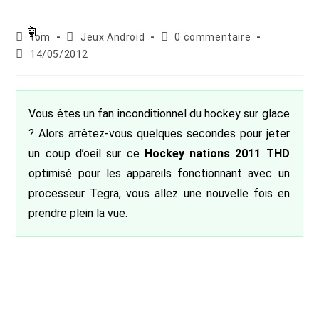
Auteur/autrice
Post
Commentaires
tom
Jeux Android
0 commentaire
de
category:
de
Publication
14/05/2012
la
la
publiée :
publication :
publication :
Vous êtes un fan inconditionnel du hockey sur glace
? Alors arrêtez-vous quelques secondes pour jeter
un coup d’oeil sur ce
Hockey nations 2011 THD
optimisé pour les appareils fonctionnant avec un
processeur Tegra, vous allez une nouvelle fois en
prendre plein la vue.