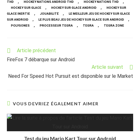
,
,
,
THD
HOCKEY NATIONS ANDROID THD
HOCKEY NATIONS THD
,
,
HOCKEY SUR GLACE
HOCKEY SUR GLACE ANDROID
HOCKEY SUR
,
,
GLACE INERTIE
JOUABILITÉ
LE MEILLEUR JEU DE HOCKEY SUR GLACE
,
,
SUR ANDROID
LE PLUS BEAU JEU DE HOCKEY SUR GLACE SUR ANDROID
,
,
,
POLYGONES
PROCESSEUR TEGRA
TEGRA
TEGRA ZONE
Read
Article précédent
more
FireFox 7 débarque sur Android
articles
Article suivant
Need For Speed Hot Pursuit est disponible sur le Market
VOUS DEVRIEZ ÉGALEMENT AIMER
Test du jeu Mario Kart Tour sur Android