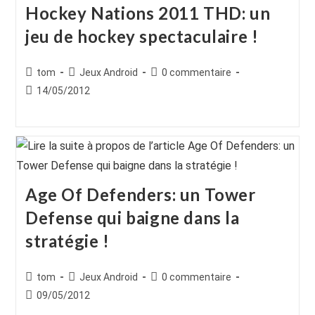
Hockey Nations 2011 THD: un
jeu de hockey spectaculaire !
Auteur/autrice
Post
Commentaires
tom
Jeux Android
0 commentaire
de
category:
de
Publication
14/05/2012
la
la
publiée :
publication :
publication :
Age Of Defenders: un Tower
Defense qui baigne dans la
stratégie !
Auteur/autrice
Post
Commentaires
tom
Jeux Android
0 commentaire
de
category:
de
Publication
09/05/2012
la
la
publiée :