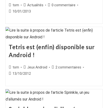
Auteur/autrice
Post
Commentaires
tom
Actualités
0 commentaire
de
category:
de
Publication
10/01/2013
la
la
publiée :
publication :
publication :
Tetris est (enfin) disponible sur
Android !
Auteur/autrice
Post
Commentaires
tom
Jeux Android
2 commentaires
de
category:
de
Publication
13/10/2012
la
la
publiée :
publication :
publication :