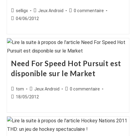
Auteur/autrice
Post
Commentaires
selligx
Jeux Android
0 commentaire
de
category:
de
Publication
04/06/2012
la
la
publiée :
publication :
publication :
Need For Speed Hot Pursuit est
disponible sur le Market
Auteur/autrice
Post
Commentaires
tom
Jeux Android
0 commentaire
de
category:
de
Publication
18/05/2012
la
la
publiée :
publication :
publication :