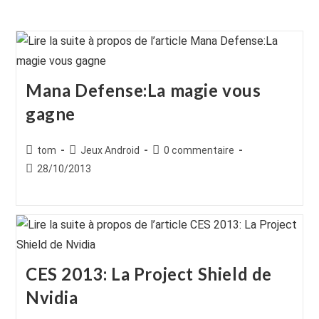
Mana Defense:La magie vous
gagne
Auteur/autrice
Post
Commentaires
tom
Jeux Android
0 commentaire
de
category:
de
Publication
28/10/2013
la
la
publiée :
publication :
publication :
CES 2013: La Project Shield de
Nvidia