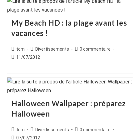
My Beach HD : la plage avant les
vacances !
Auteur/autrice
Post
Commentaires
tom
Divertissements
0 commentaire
de
category:
de
Publication
11/07/2012
la
la
publiée :
publication :
publication :
Halloween Wallpaper : préparez
Halloween
Auteur/autrice
Post
Commentaires
tom
Divertissements
0 commentaire
de
category:
de
Publication
07/07/2012