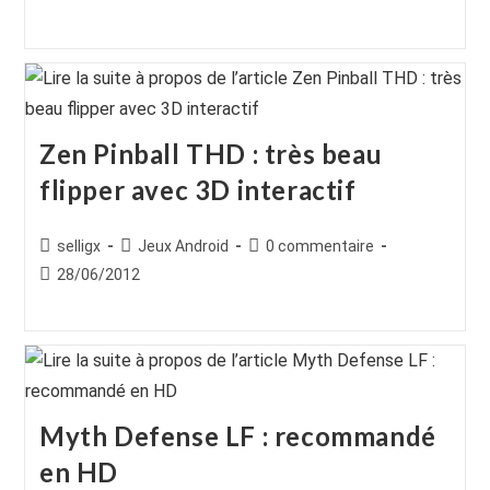
la
la
publiée :
publication :
publication :
Zen Pinball THD : très beau
flipper avec 3D interactif
Auteur/autrice
Post
Commentaires
selligx
Jeux Android
0 commentaire
de
category:
de
Publication
28/06/2012
la
la
publiée :
publication :
publication :
Myth Defense LF : recommandé
en HD