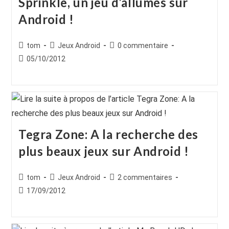
Sprinkle, un jeu d’allumés sur
Android !
Auteur/autrice
Post
Commentaires
tom
Jeux Android
0 commentaire
de
category:
de
Publication
05/10/2012
la
la
publiée :
publication :
publication :
Tegra Zone: A la recherche des
plus beaux jeux sur Android !
Auteur/autrice
Post
Commentaires
tom
Jeux Android
2 commentaires
de
category:
de
Publication
17/09/2012
la
la
publiée :
publication :
publication :