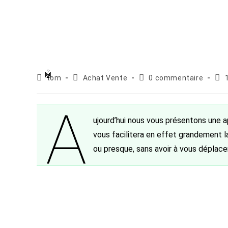
Auteur/autrice
Post
Commentaires
Pub
tom
Achat Vente
0 commentaire
de
category:
de
publ
la
la
A
publication :
publication :
ujourd’hui nous vous présentons une a
vous facilitera en effet grandement l
ou presque, sans avoir à vous déplace