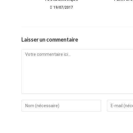
19/07/2017
Laisser un commentaire
Comment
Enter
Enter
your
your
name
email
or
address
username
to