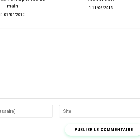
main
11/06/2013
01/04/2012
Saisir
l’URL
de
votre
site