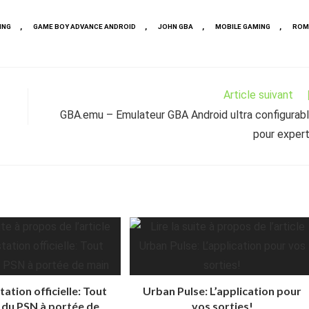
,
,
,
,
ING
GAME BOY ADVANCE ANDROID
JOHN GBA
MOBILE GAMING
ROM
Article suivant
GBA.emu – Emulateur GBA Android ultra configurab
pour exper
ation officielle: Tout
Urban Pulse: L’application pour
s du PSN à portée de
vos sorties!