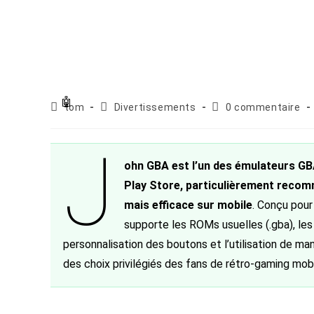
Auteur/autrice
Post
Commentaires
tom
Divertissements
0 commentaire
de
category:
de
la
la
J
publication :
publication :
ohn GBA est l’un des émulateurs GBA
Play Store, particulièrement recom
mais efficace sur mobile
. Conçu pour
supporte les ROMs usuelles (.gba), les 
personnalisation des boutons et l’utilisation de man
des choix privilégiés des fans de rétro-gaming mobi