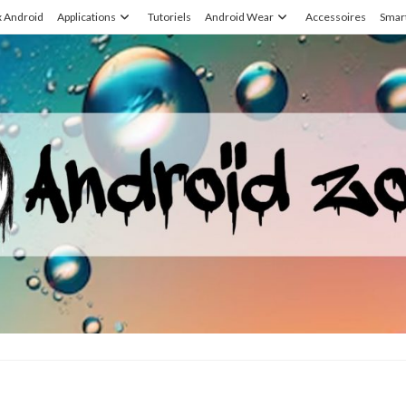
x Android
Applications
Tutoriels
Android Wear
Accessoires
Smar