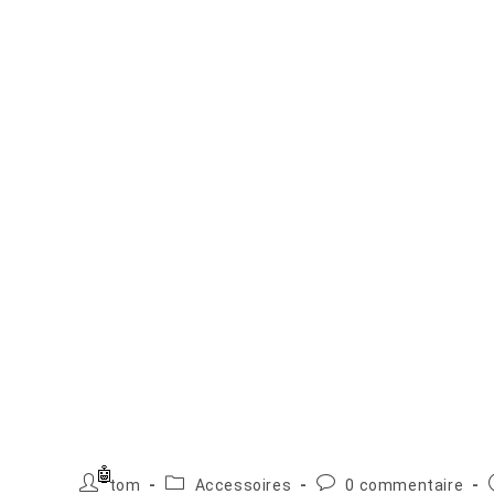
Auteur/autrice
Post
Commentaires
tom
Accessoires
0 commentaire