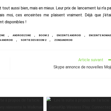
tout aussi bien, mais en mieux. Leur prix de lancement lui n’a p
is moi, ces enceintes me plaisent vraiment. Déjà que j’éta
nt disponibles !
,
,
,
,
ONE
ANDROIDZONE
BOOM 2
ENCEINTE ANDROID
ENCEINTE NOMA
,
,
N ANDROID
SORTIE DES BOOM 2
ZONEANDROID
Article suivant
Skype annonce de nouvelles Moj