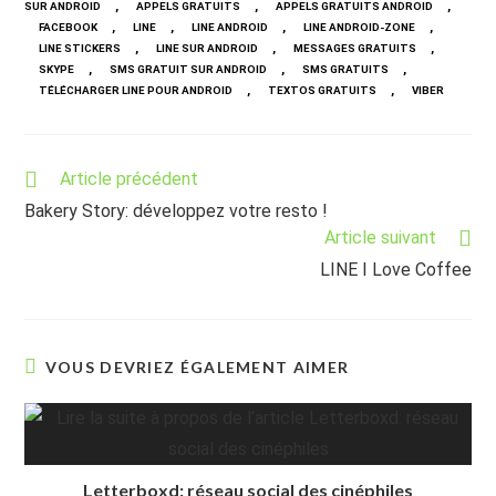
,
,
,
SUR ANDROID
APPELS GRATUITS
APPELS GRATUITS ANDROID
,
,
,
,
FACEBOOK
LINE
LINE ANDROID
LINE ANDROID-ZONE
,
,
,
LINE STICKERS
LINE SUR ANDROID
MESSAGES GRATUITS
,
,
,
SKYPE
SMS GRATUIT SUR ANDROID
SMS GRATUITS
,
,
TÉLÉCHARGER LINE POUR ANDROID
TEXTOS GRATUITS
VIBER
Read
Article précédent
more
Bakery Story: développez votre resto !
articles
Article suivant
LINE I Love Coffee
VOUS DEVRIEZ ÉGALEMENT AIMER
Letterboxd: réseau social des cinéphiles