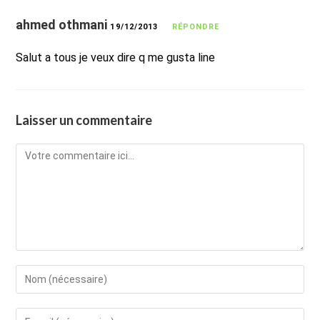
ahmed othmani
19/12/2013
RÉPONDRE
Salut a tous je veux dire q me gusta line
Laisser un commentaire
Comment
Enter
your
name
Enter