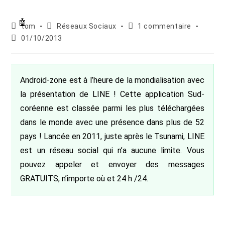
Auteur/autrice
Post
Commentaires
tom
Réseaux Sociaux
1 commentaire
de
category:
de
Publication
01/10/2013
la
la
publiée :
publication :
publication :
Android-zone est à l’heure de la mondialisation avec
la présentation de LINE ! Cette application Sud-
coréenne est classée parmi les plus téléchargées
dans le monde avec une présence dans plus de 52
pays ! Lancée en 2011, juste après le Tsunami, LINE
est un réseau social qui n’a aucune limite. Vous
pouvez appeler et envoyer des messages
GRATUITS, n’importe où et 24 h /24.