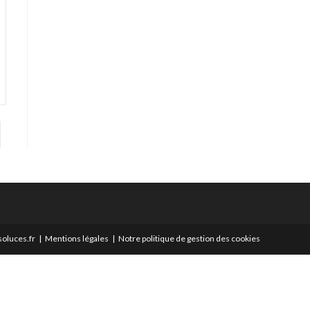
er à la page suivante
oluces.fr
Mentions légales
Notre politique de gestion des cookies