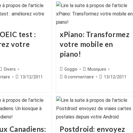
OEIC test :
xPiano: Transformez
rez votre
votre mobile en
piano!
ice
Post
Auteur/autrice
Post
Divers
Goggio
Musiques
category:
de
category:
es
Publication
Commentaires
Publication
taire
13/12/2011
0 commentaire
13/12/2011
la
publiée :
de
publiée :
publication :
la
publication :
ux Canadiens:
Postdroid: envoyez