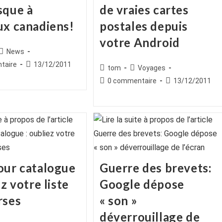
sque à
de vraies cartes
ux canadiens!
postales depuis
votre Android
ice
Post
News
category:
es
Publication
taire
13/12/2011
Auteur/autrice
Post
tom
Voyages
publiée :
de
category:
Commentaires
Publication
0 commentaire
13/12/2011
la
de
publiée :
publication :
la
publication :
our catalogue
Guerre des brevets:
ez votre liste
Google dépose
rses
« son »
déverrouillage de