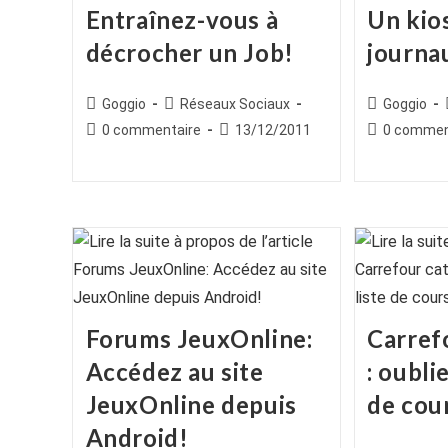
Entraînez-vous à
Un kio
décrocher un Job!
journa
Auteur/autrice
Post
Auteur/autr
Goggio
Réseaux Sociaux
Goggio
de
category:
de
Commentaires
Publication
Commentair
0 commentaire
13/12/2011
0 commen
la
la
de
publiée :
de
publication :
publication :
la
la
publication :
publication :
Forums JeuxOnline:
Carref
Accédez au site
: oubli
JeuxOnline depuis
de cou
Android!