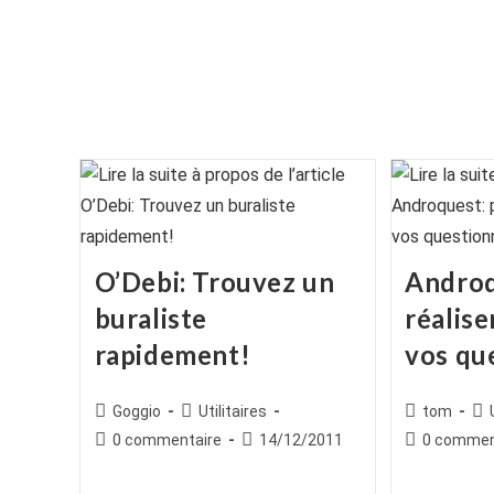
O’Debi: Trouvez un
Androq
buraliste
réalis
rapidement!
vos qu
Auteur/autrice
Post
Auteur/autr
Po
Goggio
Utilitaires
tom
de
category:
de
cat
Commentaires
Publication
Commentair
0 commentaire
14/12/2011
0 commen
la
la
de
publiée :
de
publication :
publication :
la
la