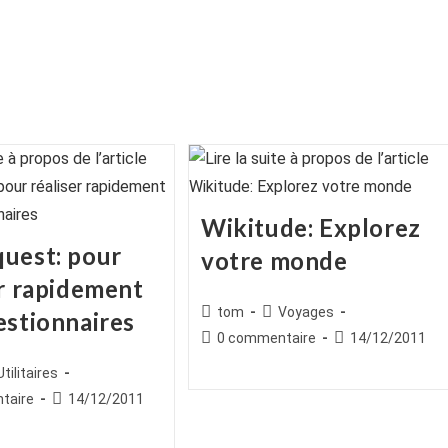
Wikitude: Explorez
uest: pour
votre monde
er rapidement
Auteur/autrice
Post
tom
Voyages
estionnaires
de
category:
Commentaires
Publication
0 commentaire
14/12/2011
la
de
publiée :
ice
st
Utilitaires
publication :
la
egory:
es
Publication
taire
14/12/2011
publication :
publiée :