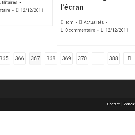
ice
st
Utilitaires
l’écran
egory:
es
Publication
taire
12/12/2011
publiée :
Auteur/autrice
Post
tom
Actualités
de
category:
Commentaires
Publication
0 commentaire
12/12/2011
la
de
publiée :
publication :
la
publication :
365
366
367
368
369
370
…
388
All
Contact
Zoneas