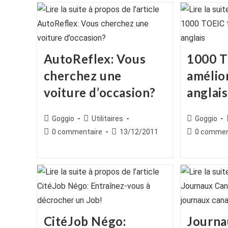
AutoReflex: Vous
1000 T
cherchez une
amélio
voiture d’occasion?
anglais
Auteur/autrice
Post
Auteur/autr
Goggio
Utilitaires
Goggio
de
category:
de
Commentaires
Publication
Commentair
0 commentaire
13/12/2011
0 commen
la
la
de
publiée :
de
publication :
publication :
la
la
publication :
publication :
CitéJob Négo:
Journa