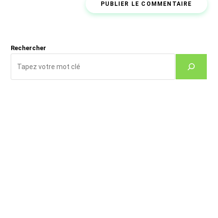
comment
votre
site
(facultatif)
Rechercher