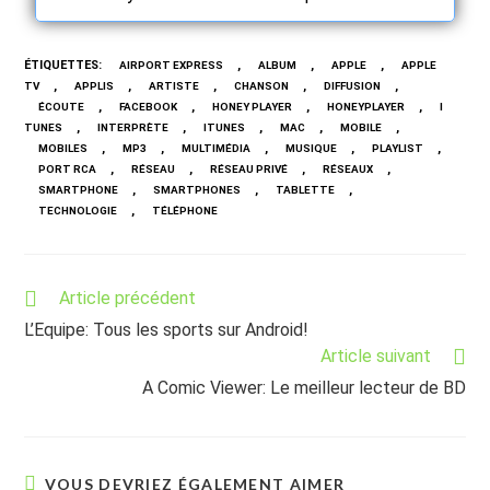
ÉTIQUETTES
:
,
,
,
AIRPORT EXPRESS
ALBUM
APPLE
APPLE
,
,
,
,
,
TV
APPLIS
ARTISTE
CHANSON
DIFFUSION
,
,
,
,
ÉCOUTE
FACEBOOK
HONEY PLAYER
HONEYPLAYER
I
,
,
,
,
,
TUNES
INTERPRÈTE
ITUNES
MAC
MOBILE
,
,
,
,
,
MOBILES
MP3
MULTIMÉDIA
MUSIQUE
PLAYLIST
,
,
,
,
PORT RCA
RÉSEAU
RÉSEAU PRIVÉ
RÉSEAUX
,
,
,
SMARTPHONE
SMARTPHONES
TABLETTE
,
TECHNOLOGIE
TÉLÉPHONE
Read
Article précédent
more
L’Equipe: Tous les sports sur Android!
articles
Article suivant
A Comic Viewer: Le meilleur lecteur de BD
VOUS DEVRIEZ ÉGALEMENT AIMER