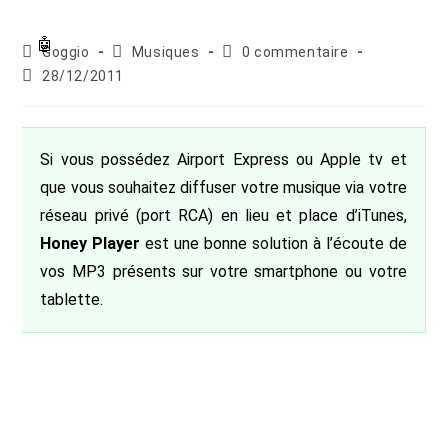
Auteur/autrice
Post
Commentaires
Goggio
Musiques
0 commentaire
de
category:
de
Publication
28/12/2011
la
la
publiée :
publication :
publication :
Si vous possédez Airport Express ou Apple tv et
que vous souhaitez diffuser votre musique via votre
réseau privé (port RCA) en lieu et place d’iTunes,
Honey Player
est une bonne solution à l’écoute de
vos MP3 présents sur votre smartphone ou votre
tablette.