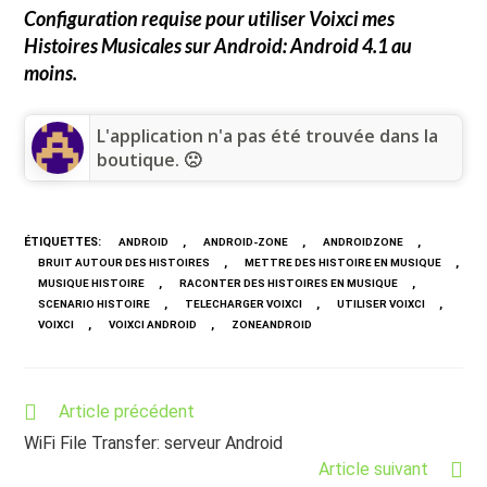
Configuration requise pour utiliser
Voixci mes
Histoires Musicales
sur Android: Android 4.1 au
moins.
L'application n'a pas été trouvée dans la
boutique. 🙁
ÉTIQUETTES
:
,
,
,
ANDROID
ANDROID-ZONE
ANDROIDZONE
,
,
BRUIT AUTOUR DES HISTOIRES
METTRE DES HISTOIRE EN MUSIQUE
,
,
MUSIQUE HISTOIRE
RACONTER DES HISTOIRES EN MUSIQUE
,
,
,
SCENARIO HISTOIRE
TELECHARGER VOIXCI
UTILISER VOIXCI
,
,
VOIXCI
VOIXCI ANDROID
ZONEANDROID
Read
Article précédent
more
WiFi File Transfer: serveur Android
articles
Article suivant