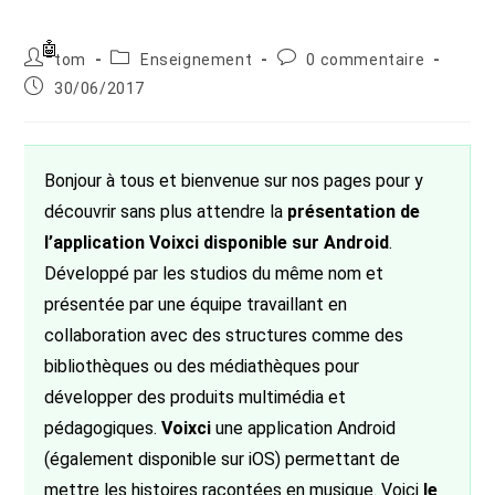
Auteur/autrice
Post
Commentaires
tom
Enseignement
0 commentaire
de
category:
de
Publication
30/06/2017
la
la
publiée :
publication :
publication :
Bonjour à tous et bienvenue sur nos pages pour y
découvrir sans plus attendre la
présentation de
l’application Voixci disponible sur Android
.
Développé par les studios du même nom et
présentée par une équipe travaillant en
collaboration avec des structures comme des
bibliothèques ou des médiathèques pour
développer des produits multimédia et
pédagogiques.
Voixci
une application Android
(également disponible sur iOS) permettant de
mettre les histoires racontées en musique. Voici
le