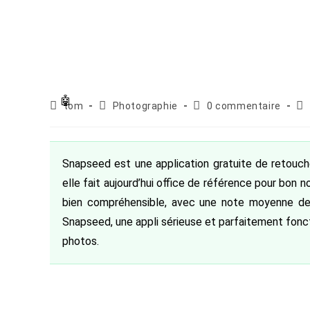
Auteur/autrice
Post
Commentaires
Pu
tom
Photographie
0 commentaire
de
category:
de
pub
la
la
publication :
publication :
Snapseed est une application gratuite de retouche 
elle fait aujourd’hui office de référence pour bon
bien compréhensible, avec une note moyenne de
Snapseed, une appli sérieuse et parfaitement fonc
photos.