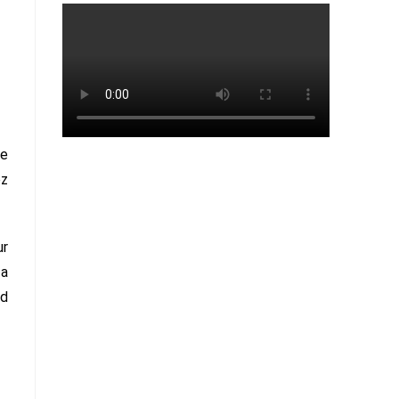
re
ez
ur
 a
ed