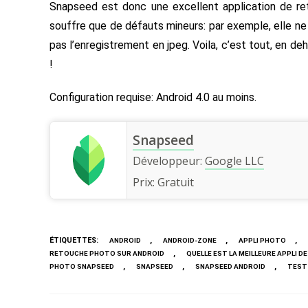
Snapseed est donc une excellent application de reto
souffre que de défauts mineurs: par exemple, elle ne
pas l’enregistrement en jpeg. Voila, c’est tout, en d
!
Configuration requise: Android 4.0 au moins.
Snapseed
Développeur:
Google LLC
Prix:
Gratuit
ÉTIQUETTES
:
,
,
,
ANDROID
ANDROID-ZONE
APPLI PHOTO
,
RETOUCHE PHOTO SUR ANDROID
QUELLE EST LA MEILLEURE APPLI 
,
,
,
PHOTO SNAPSEED
SNAPSEED
SNAPSEED ANDROID
TEST