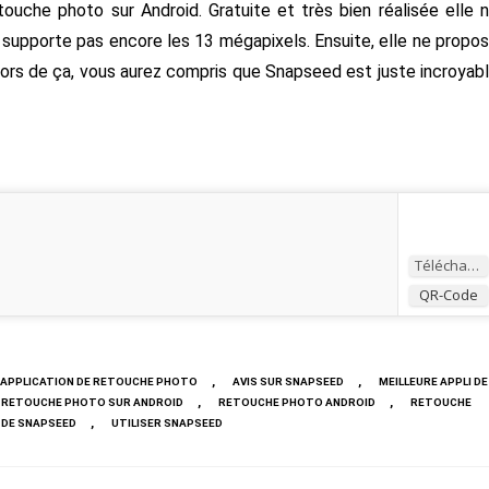
uche photo sur Android. Gratuite et très bien réalisée elle 
 supporte pas encore les 13 mégapixels. Ensuite, elle ne propo
ehors de ça, vous aurez compris que Snapseed est juste incroyab
Télécharger
QR-Code
,
,
APPLICATION DE RETOUCHE PHOTO
AVIS SUR SNAPSEED
MEILLEURE APPLI DE
,
,
DE RETOUCHE PHOTO SUR ANDROID
RETOUCHE PHOTO ANDROID
RETOUCHE
,
 DE SNAPSEED
UTILISER SNAPSEED