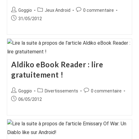
Auteur/autrice
Post
Commentaires
Goggio
Jeux Android
0 commentaire
de
category:
de
Publication
31/05/2012
la
la
publiée :
publication :
publication :
Aldiko eBook Reader : lire
gratuitement !
Auteur/autrice
Post
Commentaires
Goggio
Divertissements
0 commentaire
de
category:
de
Publication
06/05/2012
la
la
publiée :
publication :
publication :