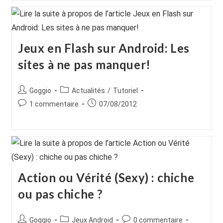
Jeux en Flash sur Android: Les
sites à ne pas manquer!
Auteur/autrice
Post
Goggio
Actualités
/
Tutoriel
de
category:
Commentaires
Publication
1 commentaire
07/08/2012
la
de
publiée :
publication :
la
publication :
Action ou Vérité (Sexy) : chiche
ou pas chiche ?
Auteur/autrice
Post
Commentaires
Goggio
Jeux Android
0 commentaire