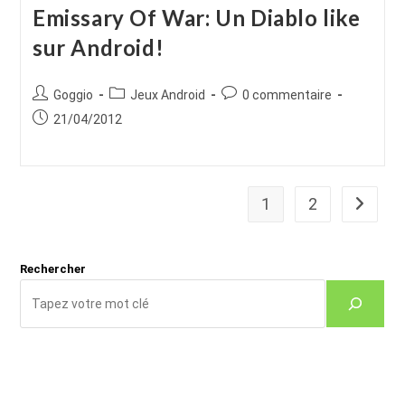
Emissary Of War: Un Diablo like
sur Android!
Auteur/autrice
Post
Commentaires
Goggio
Jeux Android
0 commentaire
de
category:
de
Publication
21/04/2012
la
la
publiée :
publication :
publication :
1
2
Aller à 
Rechercher