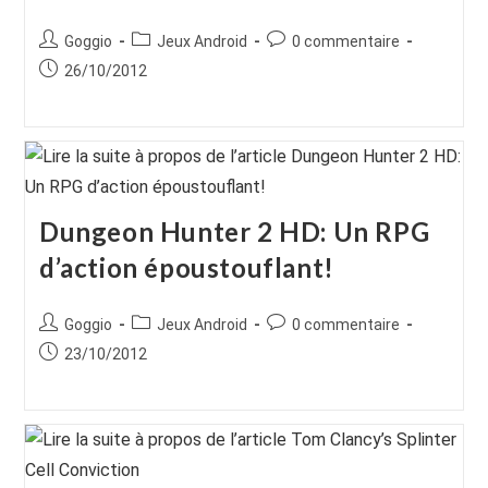
Auteur/autrice
Post
Commentaires
Goggio
Jeux Android
0 commentaire
de
category:
de
Publication
26/10/2012
la
la
publiée :
publication :
publication :
Dungeon Hunter 2 HD: Un RPG
d’action époustouflant!
Auteur/autrice
Post
Commentaires
Goggio
Jeux Android
0 commentaire
de
category:
de
Publication
23/10/2012
la
la
publiée :
publication :
publication :