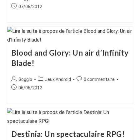
de
category:
de
Publication
07/06/2012
la
la
publiée :
publication :
publication :
Blood and Glory: Un air d’Infinity
Blade!
Auteur/autrice
Post
Commentaires
Goggio
Jeux Android
0 commentaire
de
category:
de
Publication
06/06/2012
la
la
publiée :
publication :
publication :
Destinia: Un spectaculaire RPG!