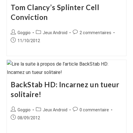
Tom Clancy’s Splinter Cell
Conviction
Auteur/autrice
Post
Commentaires
Goggio
Jeux Android
2 commentaires
de
category:
de
Publication
11/10/2012
la
la
publiée :
publication :
publication :
BackStab HD: Incarnez un tueur
solitaire!
Auteur/autrice
Post
Commentaires
Goggio
Jeux Android
0 commentaire
de
category:
de
Publication
08/09/2012
la
la
publiée :
publication :
publication :