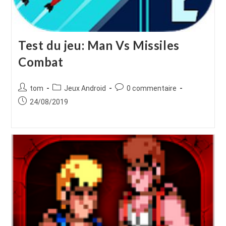
Test du jeu: Man Vs Missiles
Combat
Auteur/autrice
Post
Commentaires
tom
Jeux Android
0 commentaire
de
category:
de
Publication
24/08/2019
la
la
publiée :
publication :
publication :