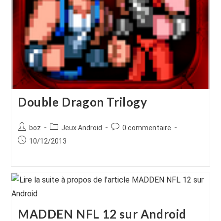
Double Dragon Trilogy
Auteur/autrice
Post
Commentaires
boz
Jeux Android
0 commentaire
de
category:
de
Publication
10/12/2013
la
la
publiée :
publication :
publication :
MADDEN NFL 12 sur Android