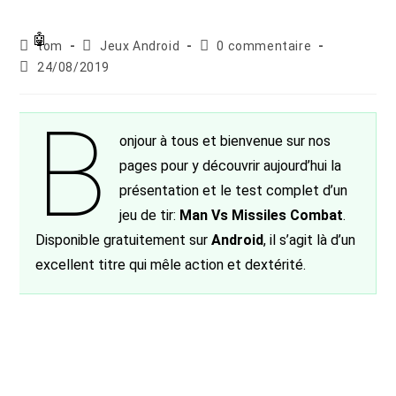
Auteur/autrice
Post
Commentaires
tom
Jeux Android
0 commentaire
de
category:
de
Publication
24/08/2019
la
la
publiée :
publication :
publication :
B
onjour à tous et bienvenue sur nos
pages pour y découvrir aujourd’hui la
présentation et le test complet d’un
jeu de tir:
Man Vs Missiles Combat
.
Disponible gratuitement sur
Android
, il s’agit là d’un
excellent titre qui mêle action et dextérité.