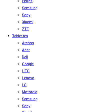
Philips
Samsung
Sony
Xiaomi
ZTE
Tablettes
Archos
Acer
Dell
Google
HTC
Lenovo
LG
Motorola
Samsung
Sony