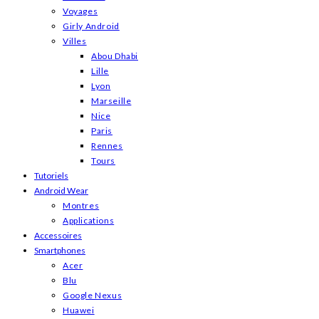
Voyages
Girly Android
Villes
Abou Dhabi
Lille
Lyon
Marseille
Nice
Paris
Rennes
Tours
Tutoriels
Android Wear
Montres
Applications
Accessoires
Smartphones
Acer
Blu
Google Nexus
Huawei