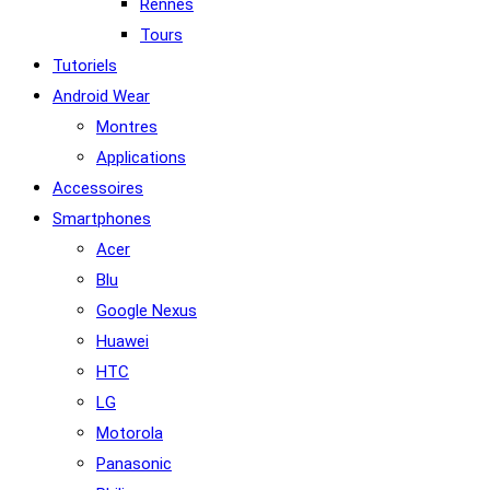
Rennes
Tours
Tutoriels
Android Wear
Montres
Applications
Accessoires
Smartphones
Acer
Blu
Google Nexus
Huawei
HTC
LG
Motorola
Panasonic