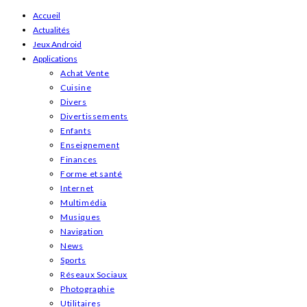
Skip
Accueil
Actualités
to
Jeux Android
content
Applications
Achat Vente
Cuisine
Divers
Divertissements
Enfants
Enseignement
Finances
Forme et santé
Internet
Multimédia
Musiques
Navigation
News
Sports
Réseaux Sociaux
Photographie
Utilitaires