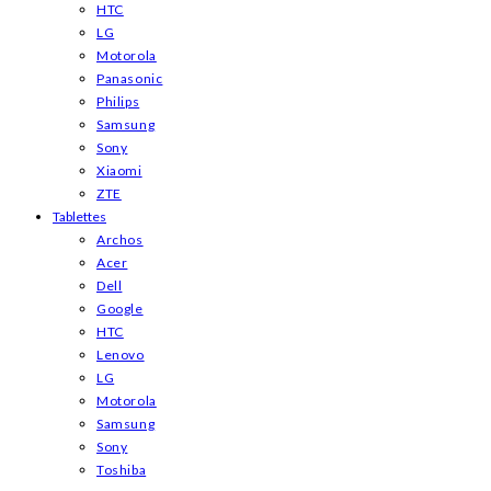
HTC
LG
Motorola
Panasonic
Philips
Samsung
Sony
Xiaomi
ZTE
Tablettes
Archos
Acer
Dell
Google
HTC
Lenovo
LG
Motorola
Samsung
Sony
Toshiba