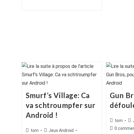
de
publiée :
publication :
la
publication :
Smurf’s Village: Ca
Gun Br
va schtroumpfer sur
défoul
Android !
Auteur/autr
Po
tom
de
cat
Commentair
0 commen
Auteur/autrice
Post
tom
Jeux Android
la