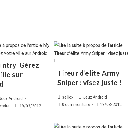
ntry: Gérez
Tireur d’élite Army
ille sur
Sniper : visez juste !
d
Auteur/autrice
Post
selligx
Jeux Android
ice
st
Jeux Android
de
category:
egory:
Commentaires
Publication
0 commentaire
13/03/2012
es
Publication
taire
19/03/2012
la
de
publiée :
publiée :
publication :
la
publication :