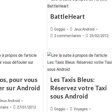
BattleHeart
Auteur/autrice
Post
Goggio
Jeux Android
de
category:
Commentaires
Publication
2 commentaires
25/02/2012
la
de
publiée :
publication :
la
publication :
os, pour vous
Les Taxis Bleus:
er sur Android
Réservez votre Taxi
sous Android
ice
st
Jeux Android
egory:
es
Publication
taire
27/01/2012
Auteur/autrice
Post
Goggio
Voyages