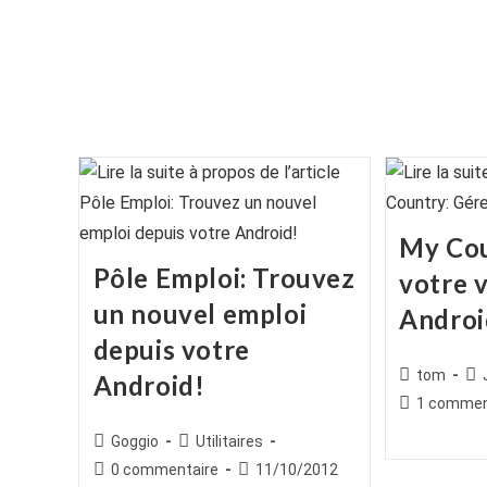
My Cou
Pôle Emploi: Trouvez
votre v
un nouvel emploi
Androi
depuis votre
Auteur/autr
Po
tom
Android!
de
cat
Commentair
1 commen
la
de
Auteur/autrice
Post
Goggio
Utilitaires
publication :
la
de
category:
Commentaires
Publication
0 commentaire
11/10/2012
publication :
la