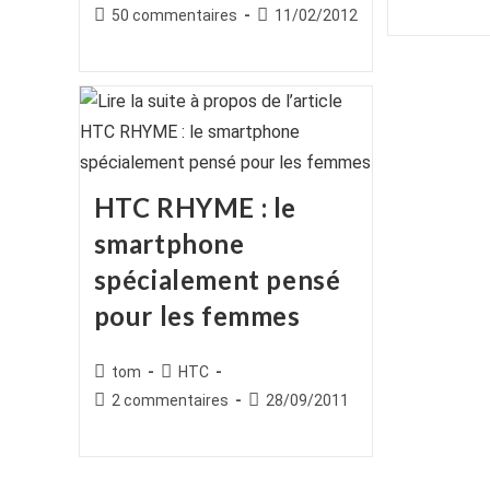
de
de
category:
Commentaires
Publication
50 commentaires
11/02/2012
publication :
la
la
de
publiée :
publication :
publication :
la
publication :
HTC RHYME : le
smartphone
spécialement pensé
pour les femmes
Auteur/autrice
Post
tom
HTC
de
category:
Commentaires
Publication
2 commentaires
28/09/2011
la
de
publiée :
publication :
la
publication :