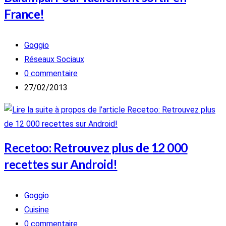
France!
Auteur/autrice
Goggio
de
Post
Réseaux Sociaux
la
category:
Commentaires
0 commentaire
publication :
de
Publication
27/02/2013
la
publiée :
publication :
Recetoo: Retrouvez plus de 12 000
recettes sur Android!
Auteur/autrice
Goggio
de
Post
Cuisine
la
category:
Commentaires
0 commentaire