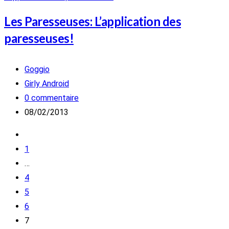
Les Paresseuses: L’application des
paresseuses!
Auteur/autrice
Goggio
de
Post
Girly Android
la
category:
Commentaires
0 commentaire
publication :
de
Publication
08/02/2013
la
publiée :
Go
publication :
to
1
the
…
previous
4
page
5
6
7