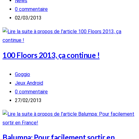
de
Post
News
la
category:
Commentaires
0 commentaire
publication :
de
Publication
02/03/2013
la
publiée :
publication :
100 Floors 2013, ça continue !
Auteur/autrice
Goggio
de
Post
Jeux Android
la
category:
Commentaires
0 commentaire
publication :
de
Publication
27/02/2013
la
publiée :
publication :
Balumpa: Pour facilement sortir en