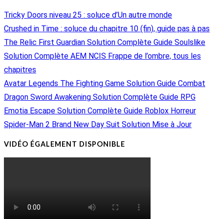
Tricky Doors niveau 25 : soluce d’Un autre monde
Crushed in Time : soluce du chapitre 10 (fin), guide pas à pas
The Relic First Guardian Solution Complète Guide Soulslike
Solution Complète AEM NCIS Frappe de l’ombre, tous les
chapitres
Avatar Legends The Fighting Game Solution Guide Combat
Dragon Sword Awakening Solution Complète Guide RPG
Emotia Escape Solution Complète Guide Roblox Horreur
Spider-Man 2 Brand New Day Suit Solution Mise à Jour
VIDÉO ÉGALEMENT DISPONIBLE