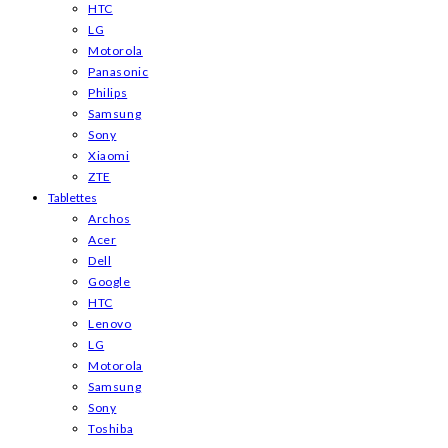
HTC
LG
Motorola
Panasonic
Philips
Samsung
Sony
Xiaomi
ZTE
Tablettes
Archos
Acer
Dell
Google
HTC
Lenovo
LG
Motorola
Samsung
Sony
Toshiba