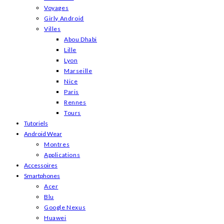
Voyages
Girly Android
Villes
Abou Dhabi
Lille
Lyon
Marseille
Nice
Paris
Rennes
Tours
Tutoriels
Android Wear
Montres
Applications
Accessoires
Smartphones
Acer
Blu
Google Nexus
Huawei