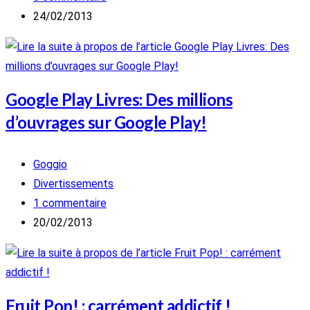
publication :
de
Publication
24/02/2013
la
publiée :
publication :
Google Play Livres: Des millions
d’ouvrages sur Google Play!
Auteur/autrice
Goggio
de
Post
Divertissements
la
category:
Commentaires
1 commentaire
publication :
de
Publication
20/02/2013
la
publiée :
publication :
Fruit Pop! : carrément addictif !