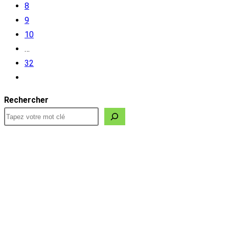
8
9
10
…
32
Aller
à
Rechercher
la
page
suivante