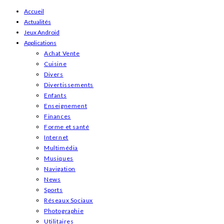
Skip
Accueil
Actualités
to
Jeux Android
content
Applications
Achat Vente
Cuisine
Divers
Divertissements
Enfants
Enseignement
Finances
Forme et santé
Internet
Multimédia
Musiques
Navigation
News
Sports
Réseaux Sociaux
Photographie
Utilitaires