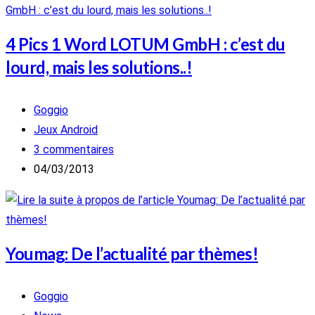
4 Pics 1 Word LOTUM GmbH : c’est du
lourd, mais les solutions..!
Auteur/autrice
Goggio
de
Post
Jeux Android
la
category:
Commentaires
3 commentaires
publication :
de
Publication
04/03/2013
la
publiée :
publication :
Youmag: De l’actualité par thèmes!
Auteur/autrice
Goggio