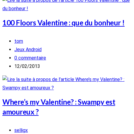
publication :
100 Floors Valentine : que du bonheur !
Auteur/autrice
tom
de
Post
Jeux Android
la
category:
Commentaires
0 commentaire
publication :
de
Publication
12/02/2013
la
publiée :
publication :
Where’s my Valentine? : Swampy est
amoureux ?
Auteur/autrice
selligx