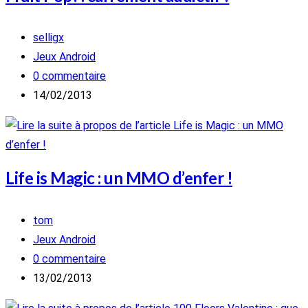
Auteur/autrice
selligx
de
Post
Jeux Android
la
category:
Commentaires
0 commentaire
publication :
de
Publication
14/02/2013
la
publiée :
publication :
Life is Magic : un MMO d’enfer !
Auteur/autrice
tom
de
Post
Jeux Android
la
category:
Commentaires
0 commentaire
publication :
de
Publication
13/02/2013
la
publiée :