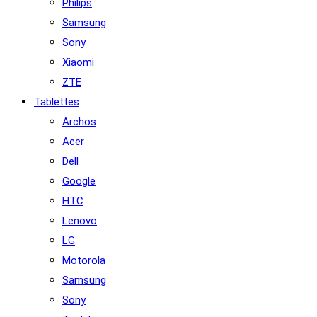
Philips
Samsung
Sony
Xiaomi
ZTE
Tablettes
Archos
Acer
Dell
Google
HTC
Lenovo
LG
Motorola
Samsung
Sony