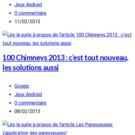
de
Post
Jeux Android
la
category:
Commentaires
0 commentaire
publication :
de
Publication
11/02/2013
la
publiée :
publication :
100 Chimneys 2013 : c’est tout nouveau,
les solutions aussi
Auteur/autrice
Goggio
de
Post
Jeux Android
la
category:
Commentaires
0 commentaire
publication :
de
Publication
08/02/2013
la
publiée :
publication :