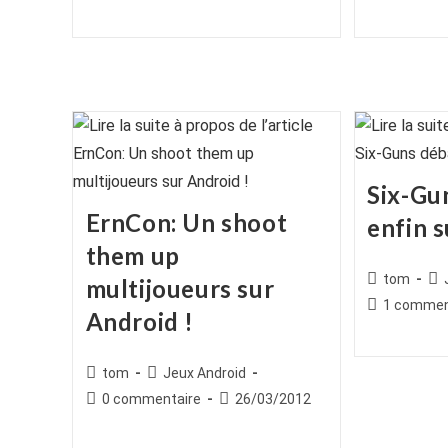
la
la
de
publiée :
de
publication :
publication :
la
la
publication :
publication :
Six-Gu
ErnCon: Un shoot
enfin 
them up
Auteur/autr
Po
tom
multijoueurs sur
de
cat
Commentair
1 commen
Android !
la
de
publication :
la
publication :
Auteur/autrice
Post
tom
Jeux Android
de
category:
Commentaires
Publication
0 commentaire
26/03/2012
la
de
publiée :
publication :
la