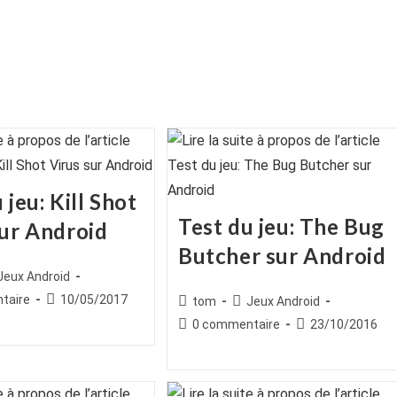
 jeu: Kill Shot
Test du jeu: The Bug
sur Android
Butcher sur Android
ice
st
Jeux Android
egory:
es
Publication
taire
10/05/2017
Auteur/autrice
Post
tom
Jeux Android
publiée :
de
category:
Commentaires
Publication
0 commentaire
23/10/2016
la
de
publiée :
publication :
la
publication :