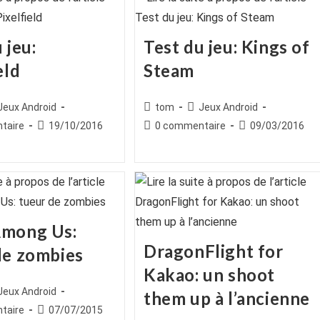
 jeu:
Test du jeu: Kings of
eld
Steam
ice
st
Auteur/autrice
Post
Jeux Android
tom
Jeux Android
egory:
de
category:
es
Publication
Commentaires
Publication
taire
19/10/2016
0 commentaire
09/03/2016
la
publiée :
de
publiée :
publication :
la
publication :
Among Us:
DragonFlight for
de zombies
Kakao: un shoot
ice
st
Jeux Android
them up à l’ancienne
egory:
es
Publication
taire
07/07/2015