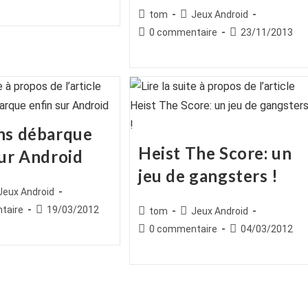
publiée :
Auteur/autrice
Post
tom
Jeux Android
de
category:
Commentaires
Publication
0 commentaire
23/11/2013
la
de
publiée :
publication :
la
publication :
ns débarque
Heist The Score: un
sur Android
jeu de gangsters !
ice
st
Jeux Android
egory:
es
Publication
taire
19/03/2012
Auteur/autrice
Post
tom
Jeux Android
publiée :
de
category:
Commentaires
Publication
0 commentaire
04/03/2012
la
de
publiée :
publication :
la
publication :