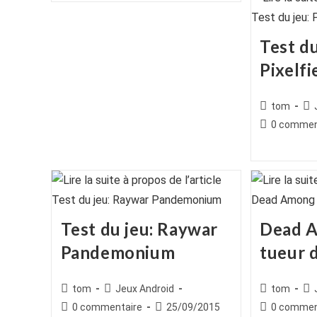
publication :
Test du
Pixelfi
Auteur/autr
Po
tom
de
cat
Commentair
0 commen
la
de
publication :
la
publication :
Test du jeu: Raywar
Dead 
Pandemonium
tueur 
Auteur/autrice
Post
Auteur/autr
Po
tom
Jeux Android
tom
de
category:
de
cat
Commentaires
Publication
Commentair
0 commentaire
25/09/2015
0 commen