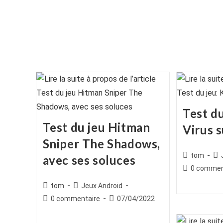
Test du
Test du jeu Hitman
Virus 
Sniper The Shadows,
Auteur/autr
Po
tom
avec ses soluces
de
cat
Commentair
0 commen
la
de
Auteur/autrice
Post
tom
Jeux Android
publication :
la
de
category:
Commentaires
Publication
0 commentaire
07/04/2022
publication :
la
de
publiée :
publication :
la