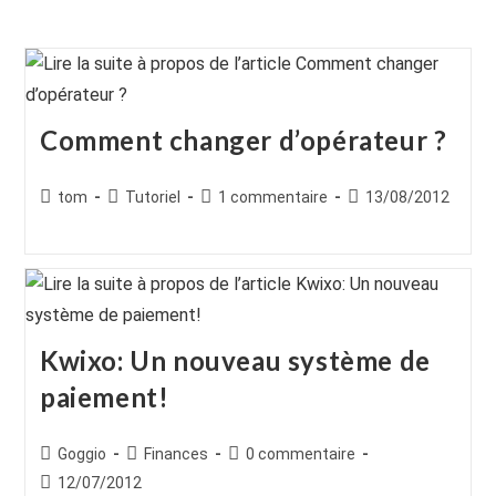
Comment changer d’opérateur ?
Auteur/autrice
Post
Commentaires
Publication
tom
Tutoriel
1 commentaire
13/08/2012
de
category:
de
publiée :
la
la
publication :
publication :
Kwixo: Un nouveau système de
paiement!
Auteur/autrice
Post
Commentaires
Goggio
Finances
0 commentaire
de
category:
de
Publication
12/07/2012