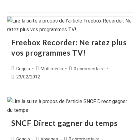
la
la
publiée :
publication :
publication :
Freebox Recorder: Ne ratez plus
vos programmes TV!
Auteur/autrice
Post
Commentaires
Goggio
Multimédia
0 commentaire
de
category:
de
Publication
23/02/2012
la
la
publiée :
publication :
publication :
SNCF Direct gagner du temps
Auteur/autrice
Post
Commentaires
Goggio
Voyages
0 commentaire