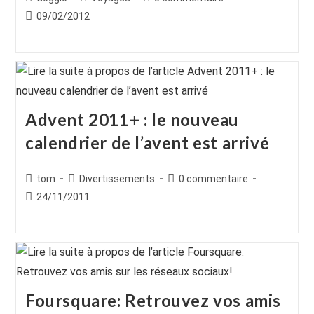
de
category:
de
Publication
09/02/2012
la
la
publiée :
publication :
publication :
Advent 2011+ : le nouveau
calendrier de l’avent est arrivé
Auteur/autrice
Post
Commentaires
tom
Divertissements
0 commentaire
de
category:
de
Publication
24/11/2011
la
la
publiée :
publication :
publication :
Foursquare: Retrouvez vos amis