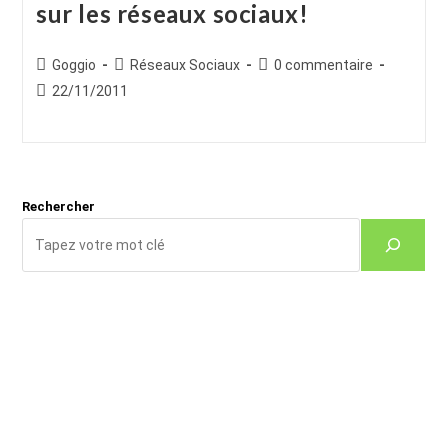
sur les réseaux sociaux!
Auteur/autrice
Post
Commentaires
Goggio
Réseaux Sociaux
0 commentaire
de
category:
de
Publication
22/11/2011
la
la
publiée :
publication :
publication :
Rechercher