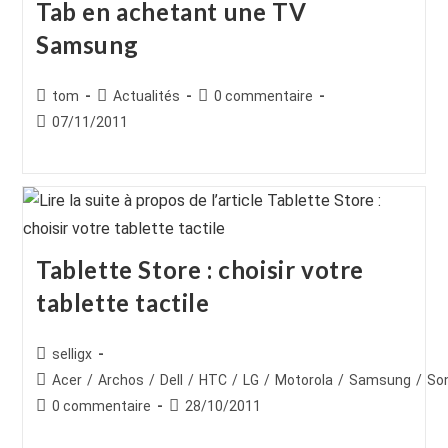
Tab en achetant une TV
Samsung
Auteur/autrice
Post
Commentaires
tom
Actualités
0 commentaire
de
category:
de
Publication
07/11/2011
la
la
publiée :
publication :
publication :
Tablette Store : choisir votre
tablette tactile
Auteur/autrice
selligx
de
Post
Acer
/
Archos
/
Dell
/
HTC
/
LG
/
Motorola
/
Samsung
/
So
la
category:
Commentaires
Publication
0 commentaire
28/10/2011
publication :
de
publiée :
la