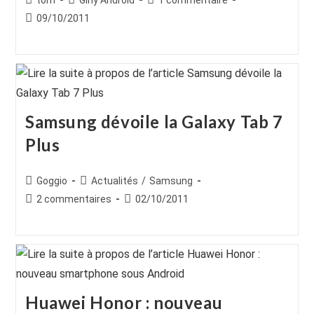
tom
Girly Android
1 commentaire
de
category:
de
Publication
09/10/2011
la
la
publiée :
publication :
publication :
Samsung dévoile la Galaxy Tab 7
Plus
Auteur/autrice
Post
Goggio
Actualités
/
Samsung
de
category:
Commentaires
Publication
2 commentaires
02/10/2011
la
de
publiée :
publication :
la
publication :
Huawei Honor : nouveau