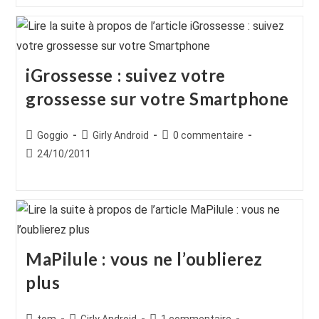
publication :
iGrossesse : suivez votre
grossesse sur votre Smartphone
Auteur/autrice
Post
Commentaires
Goggio
Girly Android
0 commentaire
de
category:
de
Publication
24/10/2011
la
la
publiée :
publication :
publication :
MaPilule : vous ne l’oublierez
plus
Auteur/autrice
Post
Commentaires