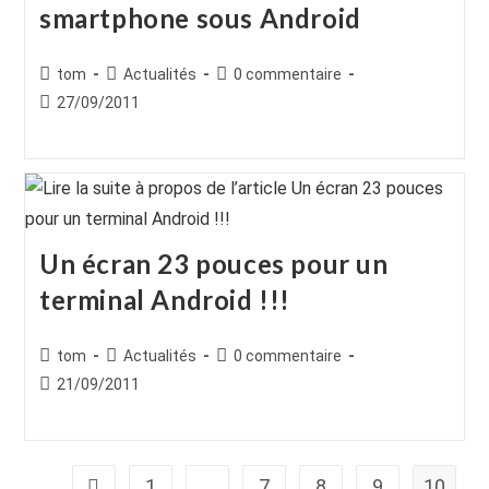
smartphone sous Android
Auteur/autrice
Post
Commentaires
tom
Actualités
0 commentaire
de
category:
de
Publication
27/09/2011
la
la
publiée :
publication :
publication :
Un écran 23 pouces pour un
terminal Android !!!
Auteur/autrice
Post
Commentaires
tom
Actualités
0 commentaire
de
category:
de
Publication
21/09/2011
la
la
publiée :
publication :
publication :
1
…
7
8
9
10
Go to the previous page