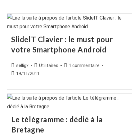
SlidelT Clavier : le must pour
votre Smartphone Android
Auteur/autrice
Post
Commentaires
selligx
Utilitaires
1 commentaire
de
category:
de
Publication
19/11/2011
la
la
publiée :
publication :
publication :
Le télégramme : dédié à la
Bretagne