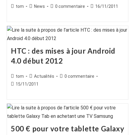
Auteur/autrice
Post
Commentaires
Publication
tom
News
0 commentaire
16/11/2011
de
category:
de
publiée :
la
la
publication :
publication :
HTC : des mises à jour Android
4.0 début 2012
Auteur/autrice
Post
Commentaires
tom
Actualités
0 commentaire
de
category:
de
Publication
15/11/2011
la
la
publiée :
publication :
publication :
500 € pour votre tablette Galaxy