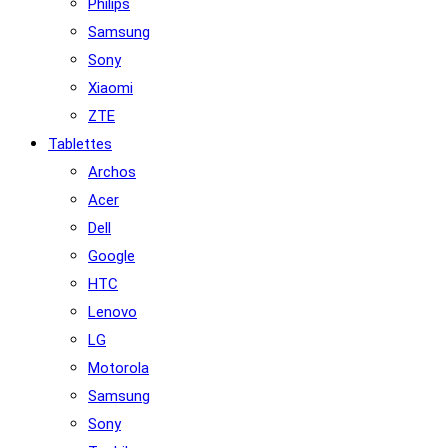
Philips
Samsung
Sony
Xiaomi
ZTE
Tablettes
Archos
Acer
Dell
Google
HTC
Lenovo
LG
Motorola
Samsung
Sony