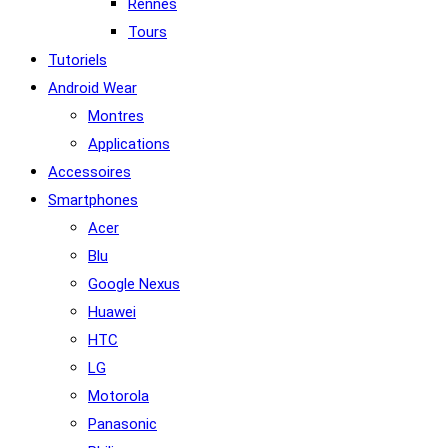
Rennes
Tours
Tutoriels
Android Wear
Montres
Applications
Accessoires
Smartphones
Acer
Blu
Google Nexus
Huawei
HTC
LG
Motorola
Panasonic