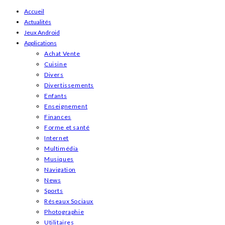
Skip
Accueil
Actualités
to
Jeux Android
content
Applications
Achat Vente
Cuisine
Divers
Divertissements
Enfants
Enseignement
Finances
Forme et santé
Internet
Multimédia
Musiques
Navigation
News
Sports
Réseaux Sociaux
Photographie
Utilitaires