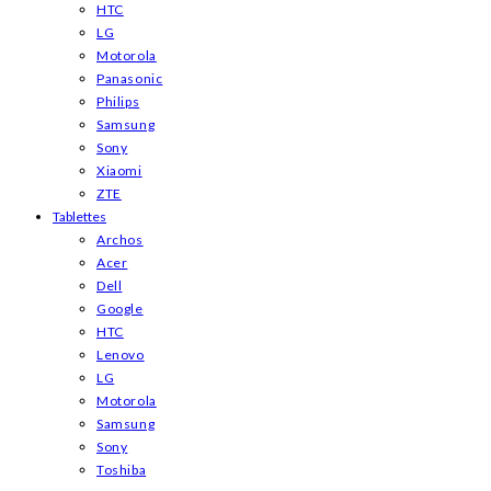
HTC
LG
Motorola
Panasonic
Philips
Samsung
Sony
Xiaomi
ZTE
Tablettes
Archos
Acer
Dell
Google
HTC
Lenovo
LG
Motorola
Samsung
Sony
Toshiba