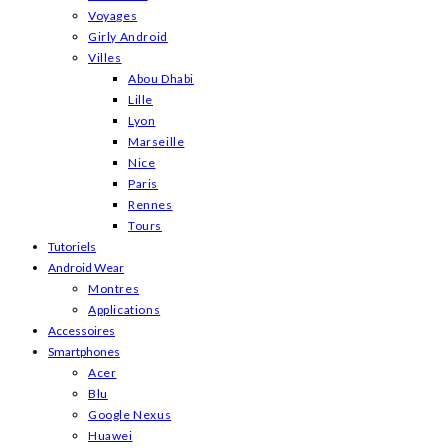
Voyages
Girly Android
Villes
Abou Dhabi
Lille
Lyon
Marseille
Nice
Paris
Rennes
Tours
Tutoriels
Android Wear
Montres
Applications
Accessoires
Smartphones
Acer
Blu
Google Nexus
Huawei