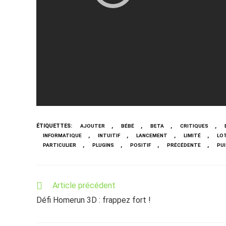
ÉTIQUETTES
:
,
,
,
,
AJOUTER
BÉBÉ
BETA
CRITIQUES
,
,
,
,
INFORMATIQUE
INTUITIF
LANCEMENT
LIMITÉ
LO
,
,
,
,
PARTICULIER
PLUGINS
POSITIF
PRÉCÉDENTE
PU
Read
Article précédent
more
Défi Homerun 3D : frappez fort !
articles