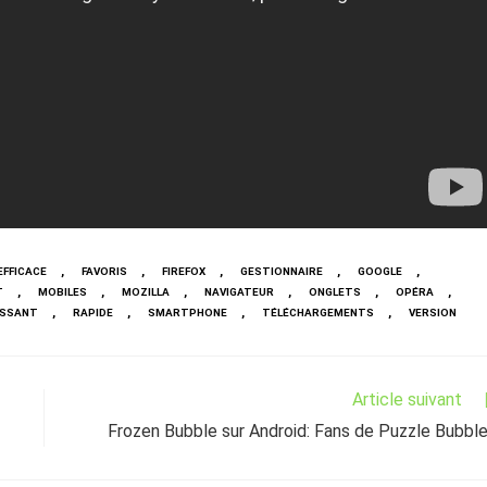
,
,
,
,
,
EFFICACE
FAVORIS
FIREFOX
GESTIONNAIRE
GOOGLE
,
,
,
,
,
,
T
MOBILES
MOZILLA
NAVIGATEUR
ONGLETS
OPÉRA
,
,
,
,
ISSANT
RAPIDE
SMARTPHONE
TÉLÉCHARGEMENTS
VERSION
Article suivant
Frozen Bubble sur Android: Fans de Puzzle Bubbl