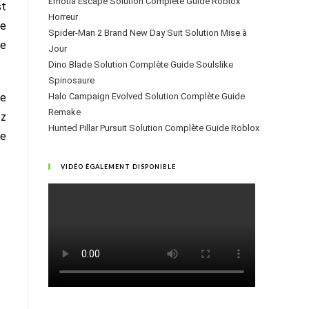
Emotia Escape Solution Complète Guide Roblox
st
Horreur
te
Spider-Man 2 Brand New Day Suit Solution Mise à
ue
Jour
Dino Blade Solution Complète Guide Soulslike
Spinosaure
re
Halo Campaign Evolved Solution Complète Guide
Remake
ez
Hunted Pillar Pursuit Solution Complète Guide Roblox
le
VIDÉO ÉGALEMENT DISPONIBLE