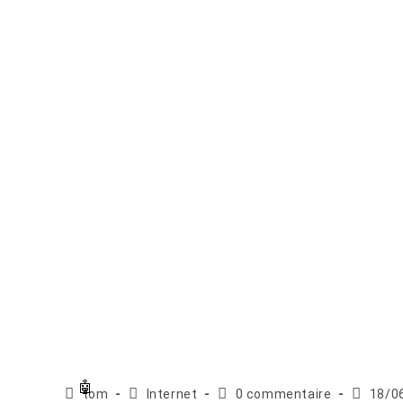
Auteur/autrice
Post
Commentaires
Publicat
tom
Internet
0 commentaire
18/0