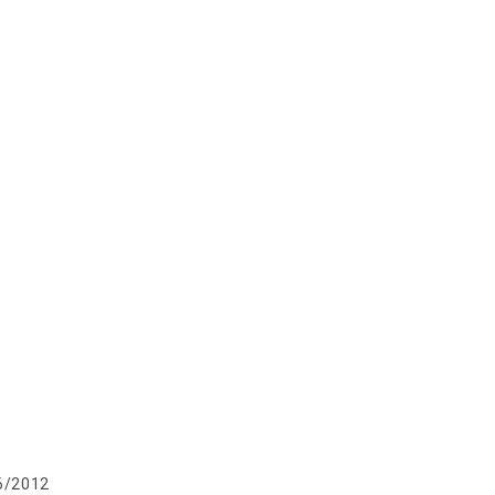
ion
6/2012