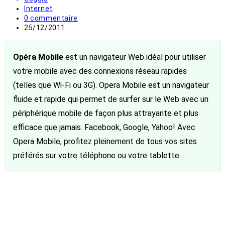
de
Post
Internet
la
category:
Commentaires
0 commentaire
publication :
de
Publication
25/12/2011
la
publiée :
publication :
Opéra Mobile
est un navigateur Web idéal pour utiliser
votre mobile avec des connexions réseau rapides
(telles que Wi-Fi ou 3G). Opera Mobile est un navigateur
fluide et rapide qui permet de surfer sur le Web avec un
périphérique mobile de façon plus attrayante et plus
efficace que jamais. Facebook, Google, Yahoo! Avec
Opera Mobile, profitez pleinement de tous vos sites
préférés sur votre téléphone ou votre tablette.