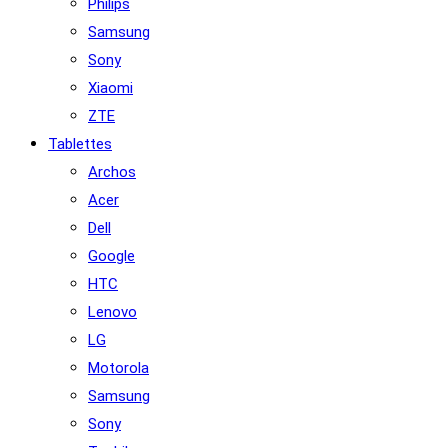
Philips
Samsung
Sony
Xiaomi
ZTE
Tablettes
Archos
Acer
Dell
Google
HTC
Lenovo
LG
Motorola
Samsung
Sony