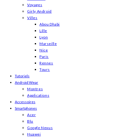
Voyages
Girly Android
Villes
Abou Dhabi
Lille
Lyon
Marseille
Nice
Paris
Rennes
Tours
Tutoriels
Android Wear
Montres
Applications
Accessoires
Smartphones
Acer
Blu
Google Nexus
Huawei