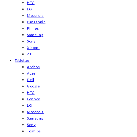
HTC
LG
Motorola
Panasonic
Philips
Samsung
Sony
Xiaomi
ZTE
Tablettes
Archos
Acer
Dell
Google
HTC
Lenovo
LG
Motorola
Samsung
Sony
Toshiba