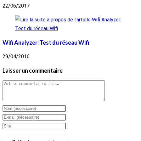
22/06/2017
Wifi Analyzer: Test du réseau Wifi
29/04/2016
Laisser un commentaire
Comment
Enter
your
Enter
name
your
Saisir
or
email
l’URL