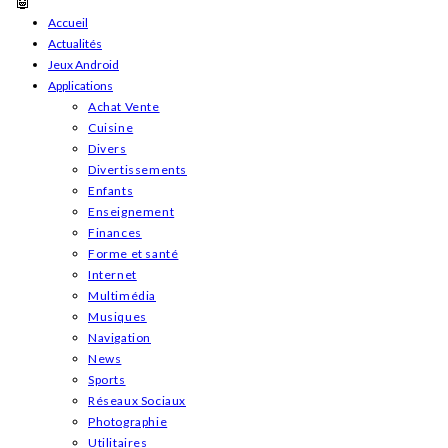
Skip
Accueil
Actualités
to
Jeux Android
content
Applications
Achat Vente
Cuisine
Divers
Divertissements
Enfants
Enseignement
Finances
Forme et santé
Internet
Multimédia
Musiques
Navigation
News
Sports
Réseaux Sociaux
Photographie
Utilitaires