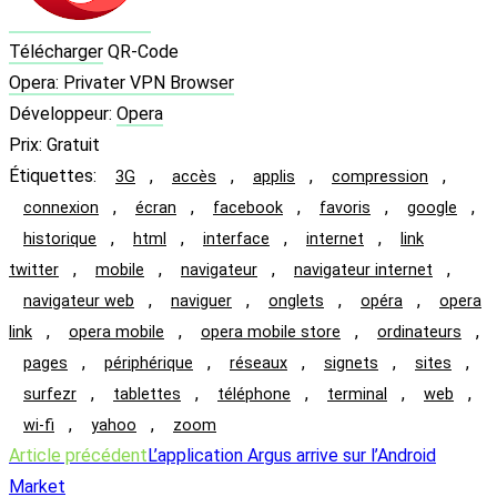
Télécharger
QR-Code
Opera: Privater VPN Browser
Développeur:
Opera
Prix:
Gratuit
Étiquettes
:
,
,
,
,
3G
accès
applis
compression
,
,
,
,
,
connexion
écran
facebook
favoris
google
,
,
,
,
historique
html
interface
internet
link
,
,
,
,
twitter
mobile
navigateur
navigateur internet
,
,
,
,
navigateur web
naviguer
onglets
opéra
opera
,
,
,
,
link
opera mobile
opera mobile store
ordinateurs
,
,
,
,
,
pages
périphérique
réseaux
signets
sites
,
,
,
,
,
surfezr
tablettes
téléphone
terminal
web
,
,
wi-fi
yahoo
zoom
Read
Article précédent
L’application Argus arrive sur l’Android
more
Market