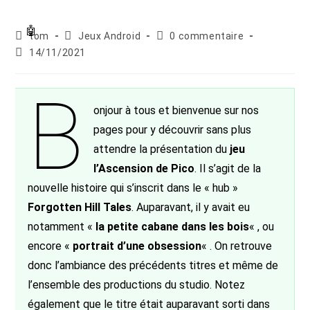
Auteur/autrice
Post
Commentaires
tom
Jeux Android
0 commentaire
de
category:
de
Publication
14/11/2021
la
la
publiée :
publication :
publication :
B
onjour à tous et bienvenue sur nos
pages pour y découvrir sans plus
attendre la présentation du
jeu
l’Ascension de Pico
. Il s’agit de la
nouvelle histoire qui s’inscrit dans le « hub »
Forgotten Hill Tales
. Auparavant, il y avait eu
notamment «
la petite cabane dans les bois
« , ou
encore «
portrait d’une obsession
« . On retrouve
donc l’ambiance des précédents titres et même de
l’ensemble des productions du studio. Notez
également que le titre était auparavant sorti dans