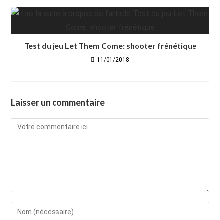
Test du jeu Let Them Come: shooter frénétique
11/01/2018
Laisser un commentaire
Comment
Enter
your