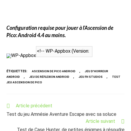
Configuration requise pour jouer à
l’Ascension de
Pico
: Android 4.4 au moins.
WP-Appbox
ÉTIQUETTES
:
,
ASCENSION DE PICO ANDROID
JEU D'HORREUR
,
,
,
ANDROID
JEU DE RÉFLEXION ANDROID
JEU FH STUDIOS
TEST
JEU ASCENSION DE PICO
Read
Article précédent
more
Test du jeu Amnésie Aventure Escape avec sa soluce
articles
Article suivant
Test de Case Hunter, de petites énigmes à résoudre