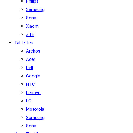
Philips
Samsung
Sony
Xiaomi
ZTE
Tablettes
Archos
Acer
Dell
Google
HTC
Lenovo
LG
Motorola
Samsung
Sony