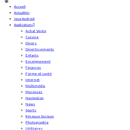
Skip
Accueil
Actualités
to
Jeux Android
content
Applications
Achat Vente
Cuisine
Divers
Divertissements
Enfants
Enseignement
Finances
Forme et santé
Internet
Multimédia
Musiques
Navigation
News
Sports
Réseaux Sociaux
Photographie
Utilitaires