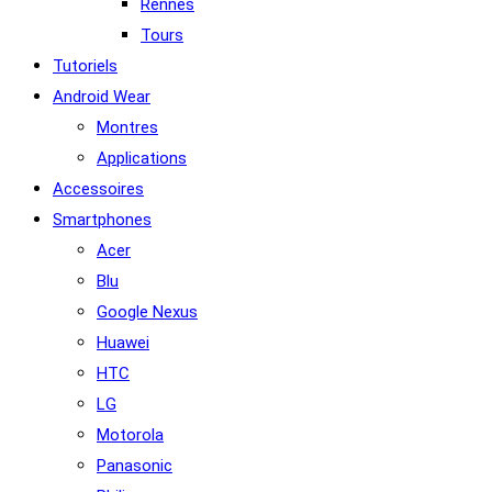
Rennes
Tours
Tutoriels
Android Wear
Montres
Applications
Accessoires
Smartphones
Acer
Blu
Google Nexus
Huawei
HTC
LG
Motorola
Panasonic