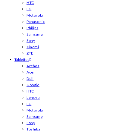
HTC
LG
Motorola
Panasonic
Philips
Samsung
Sony
Xiaomi
ZTE
Tablettes
Archos
Acer
Dell
Google
HTC
Lenovo
LG
Motorola
Samsung
Sony
Toshiba