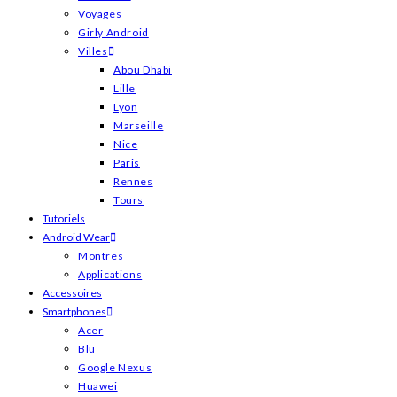
Voyages
Girly Android
Villes
Abou Dhabi
Lille
Lyon
Marseille
Nice
Paris
Rennes
Tours
Tutoriels
Android Wear
Montres
Applications
Accessoires
Smartphones
Acer
Blu
Google Nexus
Huawei