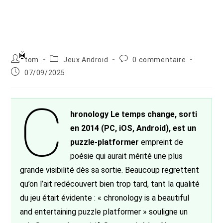
Auteur/autrice
Post
Commentaires
tom
Jeux Android
0 commentaire
de
category:
de
Publication
07/09/2025
la
la
publiée :
publication :
publication :
C
hronology Le temps change, sorti
en 2014 (PC, iOS, Android), est un
puzzle-platformer
empreint de
poésie qui aurait mérité une plus
grande visibilité dès sa sortie. Beaucoup regrettent
qu’on l’ait redécouvert bien trop tard, tant la qualité
du jeu était évidente : « chronology is a beautiful
and entertaining puzzle platformer » souligne un