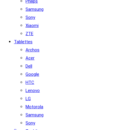
Philips
Samsung
Sony
Xiaomi
ZTE
Tablettes
Archos
Acer
Dell
Google
HTC
Lenovo
LG
Motorola
Samsung
Sony