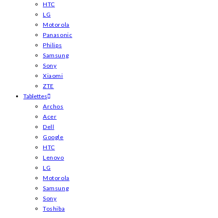
HTC
LG
Motorola
Panasonic
Philips
Samsung
Sony
Xiaomi
ZTE
Tablettes
Archos
Acer
Dell
Google
HTC
Lenovo
LG
Motorola
Samsung
Sony
Toshiba