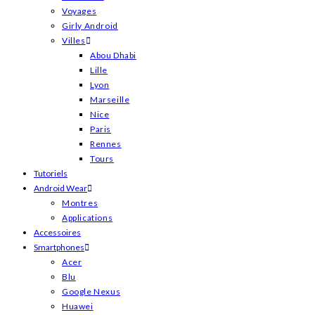
Voyages
Girly Android
Villes
Abou Dhabi
Lille
Lyon
Marseille
Nice
Paris
Rennes
Tours
Tutoriels
Android Wear
Montres
Applications
Accessoires
Smartphones
Acer
Blu
Google Nexus
Huawei