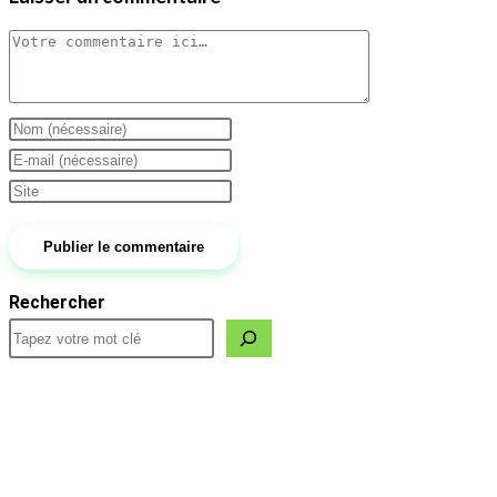
Comment
Enter
your
Enter
name
your
Saisir
or
email
l’URL
username
address
de
to
to
votre
Rechercher
comment
comment
site
(facultatif)