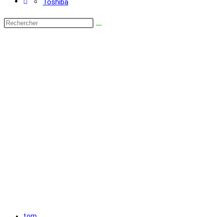
Toshiba
Rechercher
sur
ce
site
Auteur/autrice
tom