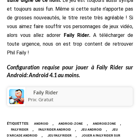
suite digne de ce nom.
Le jeu est toujours aussi sympa
et toujours aussi fun. Même si cette suite n’apporte pas
de grosses nouveautés, le titre reste très agréable ! Si
vous aimez faire souffrir vos personnages de jeux vidéo,
alors vous allez adorer
Faily Rider.
A télécharger de
toute urgence, nous on est trop content de retrouver
Phil Faily !
Configuration requise pour jouer à
Faily Rider
sur
Android: Android 4.1 au moins.
Faily Rider
Prix:
Gratuit
ÉTIQUETTES
:
,
,
,
ANDROID
ANDROID-ZONE
ANDROIDZONE
,
,
,
FAILY RIDER
FAILY RIDER ANDROID
JEU ANDROID
JEU
,
,
D’ARCADE ANDROID
JEU FAILY RIDER
JOUER A FAILY RIDER SUR