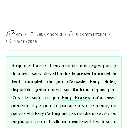
Auteur/autrice
Post
Commentaires
tom
Jeux Android
0 commentaire
de
category:
de
Publication
16/10/2016
la
la
publiée :
publication :
publication :
Bonjour à tous et bienvenue sur nos pages pour y
découvrir sans plus attendre la
présentation et le
test complet du jeu d’arcade Faily Rider
,
disponible gratuitement sur
Android
depuis peu.
C’est la suite du jeu
Faily Brakes
qu’on avait
présenté il y a peu. Le principe reste le même, ce
pauvre Phil Faily n’a toujours pas de chance avec les
engins qu’il pilote. Il sillonne maintenant les déserts