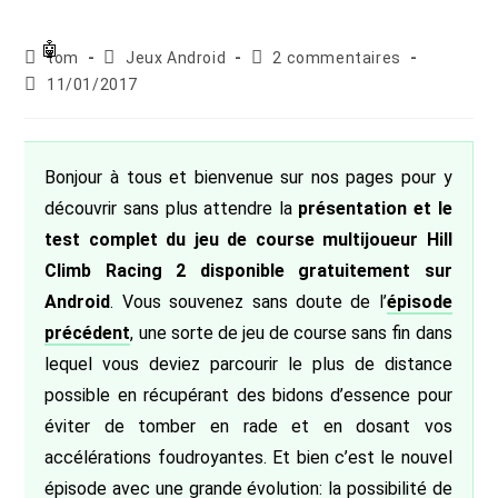
Auteur/autrice
Post
Commentaires
tom
Jeux Android
2 commentaires
de
category:
de
Publication
11/01/2017
la
la
publiée :
publication :
publication :
Bonjour à tous et bienvenue sur nos pages pour y
découvrir sans plus attendre la
présentation et le
test complet du jeu de course multijoueur Hill
Climb Racing 2 disponible gratuitement sur
Android
. Vous souvenez sans doute de l’
épisode
précédent
, une sorte de jeu de course sans fin dans
lequel vous deviez parcourir le plus de distance
possible en récupérant des bidons d’essence pour
éviter de tomber en rade et en dosant vos
accélérations foudroyantes. Et bien c’est le nouvel
épisode avec une grande évolution: la possibilité de