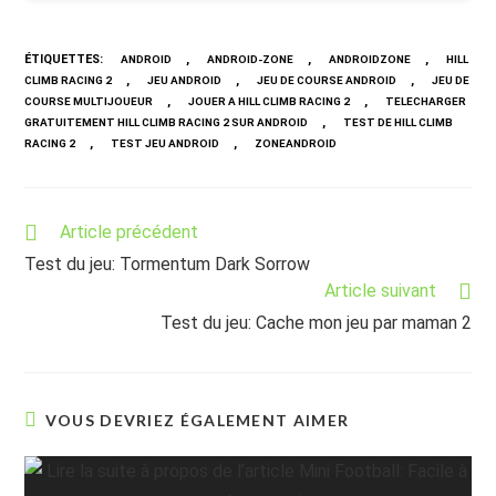
ÉTIQUETTES
:
,
,
,
ANDROID
ANDROID-ZONE
ANDROIDZONE
HILL
,
,
,
CLIMB RACING 2
JEU ANDROID
JEU DE COURSE ANDROID
JEU DE
,
,
COURSE MULTIJOUEUR
JOUER A HILL CLIMB RACING 2
TELECHARGER
,
GRATUITEMENT HILL CLIMB RACING 2 SUR ANDROID
TEST DE HILL CLIMB
,
,
RACING 2
TEST JEU ANDROID
ZONEANDROID
Read
Article précédent
more
Test du jeu: Tormentum Dark Sorrow
articles
Article suivant
Test du jeu: Cache mon jeu par maman 2
VOUS DEVRIEZ ÉGALEMENT AIMER