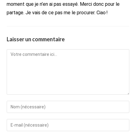
moment que je n’en ai pas essayé. Merci donc pour le
partage. Je vais de ce pas me le procurer. Ciao !
Laisser un commentaire
Comment
Enter
your
name
Enter
or
your
username