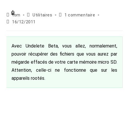
Auteur/autrice
Post
Commentaires
tom
Utilitaires
1 commentaire
de
category:
de
Publication
16/12/2011
la
la
publiée :
publication :
publication :
Avec Undelete Beta, vous allez, normalement,
pouvoir récupérer des fichiers que vous aurez par
mégarde effacés de votre carte mémoire micro SD.
Attention, celle-ci ne fonctionne que sur les
appareils rootés.