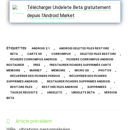
Télécharger Undelete Beta gratuitement
depuis l’Android Market
ÉTIQUETTES
:
,
,
ANDROID 2.1
ANDROID DELETED FILES RESTORE
,
,
,
,
BETA
CARTE SD
CORROMPUS
DELETED FILES RESTORE
,
FICHIERS CORROMPUS ANDROID
FICHIERS CORROMPUS ANDROID
,
,
RESTAURER
FREE
FRESTAURER FICHIERS SUPPRIMÉS CARTE
,
,
,
,
,
MÉMOIRE
MARKET
MÉMOIRE
MICRO SD
PHOTOS
,
RÉCUPÉRER DES FICHIERS PERDUS
RÉCUPÉRER DES FICHIERS
,
,
SUPPRIMÉS ANDROID
RESTAURER FICHIERS SUPPRIMÉS ANDROID
,
,
,
RESTORE FILES
RESTORE FILES ANDROID
SUPPRIMÉES
,
,
,
TAUX DE RÉUSSITE
UNDELETE
UNDELETE BETA
VERSION
BETA
Read
Article précédent
more
ViBe : vibrations personnalisées