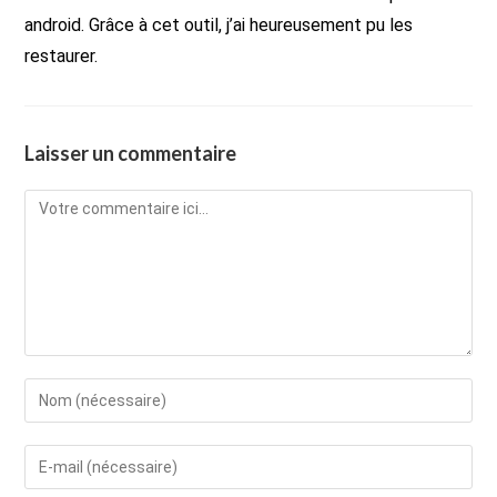
android. Grâce à cet outil, j’ai heureusement pu les
restaurer.
Laisser un commentaire
Comment
Enter
your
name
Enter
or
your