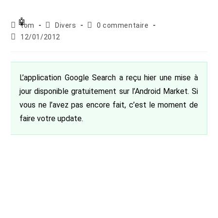
Auteur/autrice
Post
Commentaires
tom
Divers
0 commentaire
de
category:
de
Publication
12/01/2012
la
la
publiée :
publication :
publication :
L’application Google Search a reçu hier une mise à
jour disponible gratuitement sur l’Android Market. Si
vous ne l’avez pas encore fait, c’est le moment de
faire votre update.