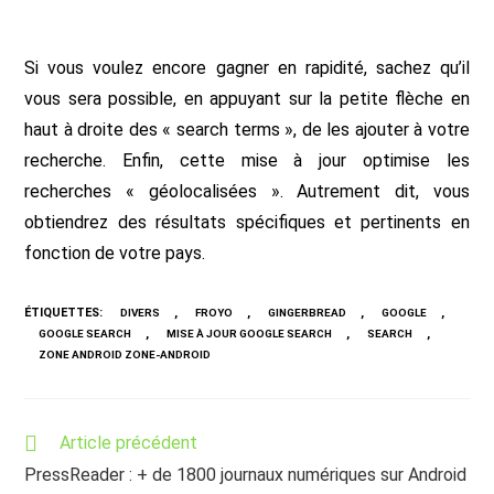
Si vous voulez encore gagner en rapidité, sachez qu’il
vous sera possible, en appuyant sur la petite flèche en
haut à droite des « search terms », de les ajouter à votre
recherche. Enfin, cette mise à jour optimise les
recherches « géolocalisées ». Autrement dit, vous
obtiendrez des résultats spécifiques et pertinents en
fonction de votre pays.
ÉTIQUETTES
:
,
,
,
,
DIVERS
FROYO
GINGERBREAD
GOOGLE
,
,
,
GOOGLE SEARCH
MISE À JOUR GOOGLE SEARCH
SEARCH
ZONE ANDROID ZONE-ANDROID
Read
Article précédent
more
PressReader : + de 1800 journaux numériques sur Android
articles