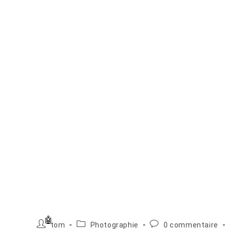
Auteur/autrice
Post
Commentaires
tom
Photographie
0 commentaire