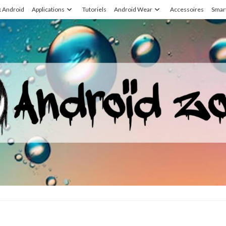
x Android
Applications
Tutoriels
Android Wear
Accessoires
Smar