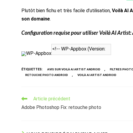
Plutôt bien fichu et très facile d’utilisation,
Voilà AI 
son domaine
.
Configuration requise pour utiliser
Voilà AI Artist
:
WP-Appbox
ÉTIQUETTES
:
,
AVIS SUR VOILÀ AI ARTIST ANDROID
FILTRES PHOT
,
RETOUCHE PHOTO ANDROID
VOILÀ AI ARTIST ANDROID
Read
Article précédent
more
Adobe Photoshop Fix: retouche photo
articles