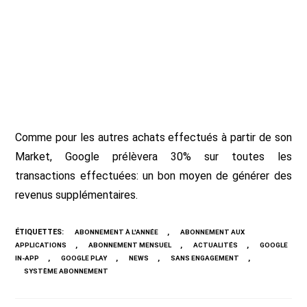
Comme pour les autres achats effectués à partir de son
Market, Google prélèvera 30% sur toutes les
transactions effectuées: un bon moyen de générer des
revenus supplémentaires.
ÉTIQUETTES
:
,
ABONNEMENT À L'ANNÉE
ABONNEMENT AUX
,
,
,
APPLICATIONS
ABONNEMENT MENSUEL
ACTUALITÉS
GOOGLE
,
,
,
,
IN-APP
GOOGLE PLAY
NEWS
SANS ENGAGEMENT
SYSTÈME ABONNEMENT