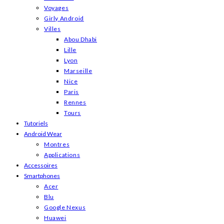
Voyages
Girly Android
Villes
Abou Dhabi
Lille
Lyon
Marseille
Nice
Paris
Rennes
Tours
Tutoriels
Android Wear
Montres
Applications
Accessoires
Smartphones
Acer
Blu
Google Nexus
Huawei