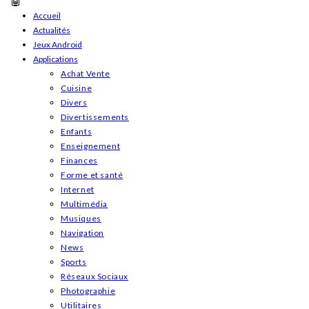
Skip
Accueil
Actualités
to
Jeux Android
content
Applications
Achat Vente
Cuisine
Divers
Divertissements
Enfants
Enseignement
Finances
Forme et santé
Internet
Multimédia
Musiques
Navigation
News
Sports
Réseaux Sociaux
Photographie
Utilitaires