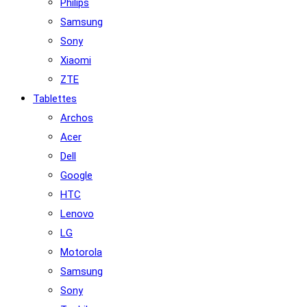
Philips
Samsung
Sony
Xiaomi
ZTE
Tablettes
Archos
Acer
Dell
Google
HTC
Lenovo
LG
Motorola
Samsung
Sony