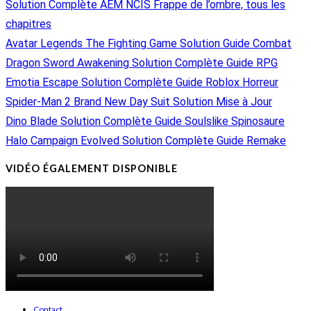
Solution Complète AEM NCIS Frappe de l’ombre, tous les
chapitres
Avatar Legends The Fighting Game Solution Guide Combat
Dragon Sword Awakening Solution Complète Guide RPG
Emotia Escape Solution Complète Guide Roblox Horreur
Spider-Man 2 Brand New Day Suit Solution Mise à Jour
Dino Blade Solution Complète Guide Soulslike Spinosaure
Halo Campaign Evolved Solution Complète Guide Remake
VIDÉO ÉGALEMENT DISPONIBLE
Contact