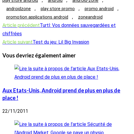
,
,
,
play store android
android
android-zone
,
,
,
androidzone
play store promo
promo android
,
promotion applications android
zoneandroid
Read
Article précédent
Turtl: Vos données sauvegardées et
more
chiffrées
articles
Article suivant
Test du jeu: Lil Big Invasion
Vous devriez également aimer
Aux Etats-Unis, Android prend de plus en plus de
place !
22/11/2011