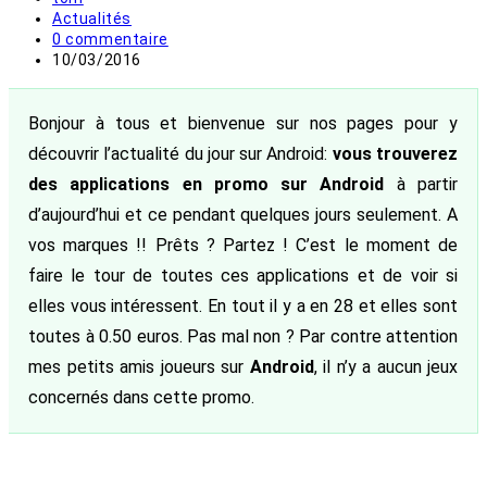
de
Post
Actualités
la
category:
Commentaires
0 commentaire
publication :
de
Publication
10/03/2016
la
publiée :
publication :
Bonjour à tous et bienvenue sur nos pages pour y
découvrir l’actualité du jour sur Android:
vous trouverez
des applications en promo sur Android
à partir
d’aujourd’hui et ce pendant quelques jours seulement. A
vos marques !! Prêts ? Partez ! C’est le moment de
faire le tour de toutes ces applications et de voir si
elles vous intéressent. En tout il y a en 28 et elles sont
toutes à 0.50 euros. Pas mal non ? Par contre attention
mes petits amis joueurs sur
Android
, il n’y a aucun jeux
concernés dans cette promo.