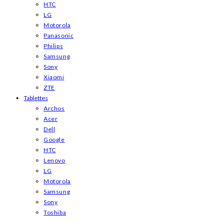
HTC
LG
Motorola
Panasonic
Philips
Samsung
Sony
Xiaomi
ZTE
Tablettes
Archos
Acer
Dell
Google
HTC
Lenovo
LG
Motorola
Samsung
Sony
Toshiba