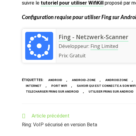
suivre le
tutoriel pour utiliser WifiKill
proposé par m
Configuration requise pour utiliser
Fing
sur Androi
Fing - Netzwerk-Scanner
Développeur:
Fing Limited
Prix:
Gratuit
ÉTIQUETTES
:
,
,
,
ANDROID
ANDROID-ZONE
ANDROIDZONE
,
,
INTERNET
PORT WIFI
SAVOIR QUI EST CONNECTE A SON WIFI
,
TELECHARGER FRING SUR ANDROID
UTILISER FRING SUR ANDROID
Read
Article précédent
more
Ring: VoIP sécurisé en version Beta
articles