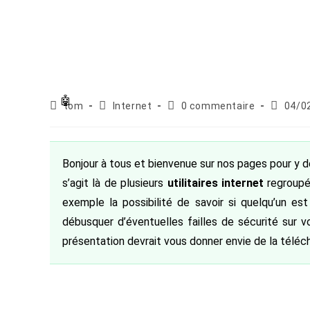
Auteur/autrice
Post
Commentaires
Publicat
tom
Internet
0 commentaire
04/0
de
category:
de
publiée :
la
la
publication :
publication :
Bonjour à tous et bienvenue sur nos pages pour y d
s’agit là de plusieurs
utilitaires internet
regroupé
exemple la possibilité de savoir si quelqu’un es
débusquer d’éventuelles failles de sécurité sur vo
présentation devrait vous donner envie de la téléch