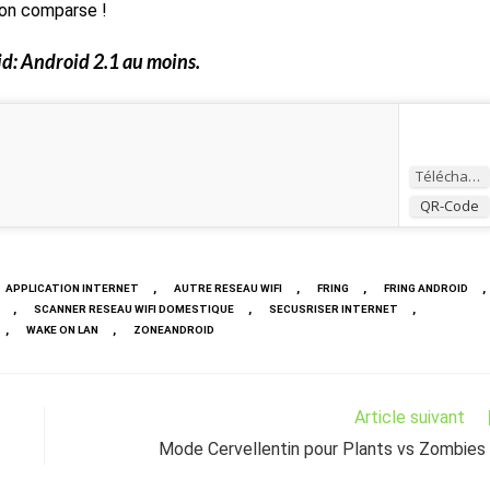
on comparse !
d: Android 2.1 au moins.
Télécharger
QR-Code
,
,
,
,
APPLICATION INTERNET
AUTRE RESEAU WIFI
FRING
FRING ANDROID
,
,
,
SCANNER RESEAU WIFI DOMESTIQUE
SECUSRISER INTERNET
,
,
WAKE ON LAN
ZONEANDROID
Article suivant
Mode Cervellentin pour Plants vs Zombies