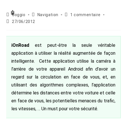
Auteur/autrice
Post
Commentaires
Goggio
Navigation
1 commentaire
de
category:
de
Publication
27/06/2012
la
la
publiée :
publication :
publication :
iOnRoad
est peut-être la seule véritable
application à utiliser la réalité augmentée de façon
intelligente. Cette application utilise la caméra à
l’arrière de votre appareil Android afin d’avoir un
regard sur la circulation en face de vous, et, en
utilisant des algorithmes complexes, l’application
détermine les distances entre votre voiture et celle
en face de vous, les potentielles menaces du trafic,
les vitesses, … Un must pour votre sécurité.