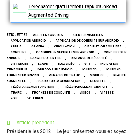
Télécharger gratuitement l’apk d’iOnRoad
Augmented Driving
ÉTIQUETTES
:
,
,
ALERTES SONORES
ALERTES VISUELLES
,
,
APPLICATION ANDROID
APPLICATION DE CONDUITE SUR ANDROID
,
,
,
,
APPLIS
CAMÉRA
CIRCULATION
CIRCULATION ROUTIÈRE
,
,
CONDUIRE
CONDUIRE EN SÉCURITÉ SUR ANDROID
CONDUIRE SUR
,
,
,
ANDROID
DANGER POTENTIEL
DISTANCE DE SÉCURITÉ
,
,
,
,
DISTANCES
ÉCRAN
FLUX VIDÉO
GPS
INDICATION
,
,
,
TEMPORELLE
IONRAOD SUR ANDROID
IONROAD
IONROAD
,
,
,
AUGMENTED DRIVING
MENACES DU TRAFIC
MOBILES
RÉALITÉ
,
,
,
AUGMENTÉE
REGARD SUR LA CIRCULATION
SÉCURITÉ
,
,
TÉLÉCHARGEMENT ANDROID
TÉLÉCHARGEMENT GRATUIT
,
,
,
,
TRAFIC
TROPHÉES DE CONDUITE
VIDÉOS
VITESSE
,
VOIE
VOITURES
Read
Article précédent
more
Présidentielles 2012 – Le jeu : présentez-vous et soyez
articles