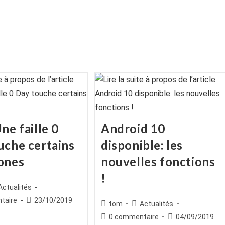
ne faille 0
Android 10
uche certains
disponible: les
ones
nouvelles fonctions
!
ice
st
Actualités
egory:
es
Publication
taire
23/10/2019
Auteur/autrice
Post
tom
Actualités
publiée :
de
category:
Commentaires
Publication
0 commentaire
04/09/2019
la