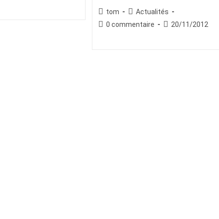
publiée :
Auteur/autrice
Post
tom
Actualités
de
category:
Commentaires
Publication
0 commentaire
20/11/2012
la
de
publiée :
publication :
la
publication :