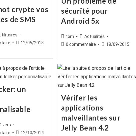
Un problème de
not crypte vos
sécurité pour
es de SMS
Android 5x
ice
st
Utilitaires
Auteur/autrice
Post
tom
Actualités
egory:
es
Publication
de
category:
taire
12/05/2018
Commentaires
Publication
0 commentaire
18/09/2015
publiée :
la
de
publiée :
publication :
la
publication :
cker: un
Vérifer les
applications
nalisable
malveillantes sur
ice
st
Divers
Jelly Bean 4.2
egory:
es
Publication
taire
12/10/2014