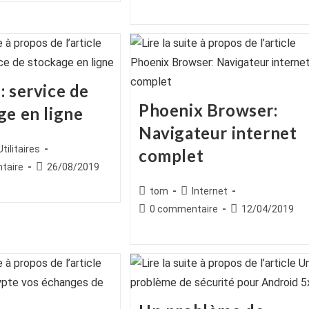
de
publiée :
publication :
la
publication :
: service de
Phoenix Browser:
ge en ligne
Navigateur internet
ice
st
Utilitaires
complet
egory:
es
Publication
taire
26/08/2019
publiée :
Auteur/autrice
Post
tom
Internet
de
category:
Commentaires
Publication
0 commentaire
12/04/2019
la
de
publiée :
publication :
la
publication :