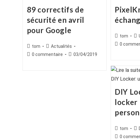
89 correctifs de
PixelK
sécurité en avril
échang
pour Google
Auteur/autr
Po
tom
de
cat
Commentair
0 commen
Auteur/autrice
Post
tom
Actualités
la
de
de
category:
Commentaires
Publication
0 commentaire
03/04/2019
publication :
la
la
de
publiée :
publication :
publication :
la
publication :
DIY Lo
locker
person
Auteur/autr
Po
tom
de
cat
Commentair
0 commen