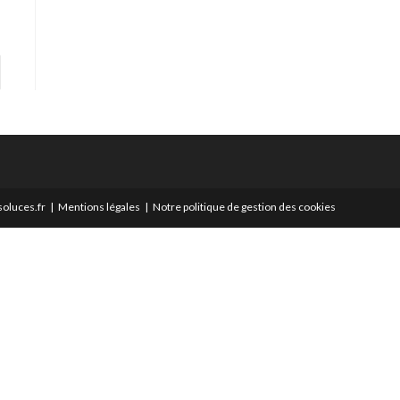
er à la page suivante
oluces.fr
Mentions légales
Notre politique de gestion des cookies