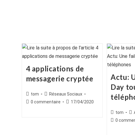
4 applications de
Actu: U
messagerie cryptée
Day to
Auteur/autrice
Post
tom
Réseaux Sociaux
téléph
de
category:
Commentaires
Publication
0 commentaire
17/04/2020
la
de
publiée :
Auteur/autr
Po
tom
publication :
la
de
cat
Commentair
0 commen
publication :
la
de
publication :
la