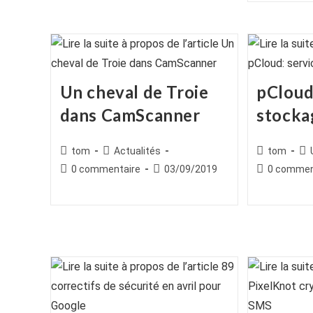
publication :
Un cheval de Troie
pCloud
dans CamScanner
stocka
Auteur/autrice
Post
Auteur/autr
Po
tom
Actualités
tom
de
category:
de
cat
Commentaires
Publication
Commentair
0 commentaire
03/09/2019
0 commen
la
la
de
publiée :
de
publication :
publication :
la
la
publication :
publication :