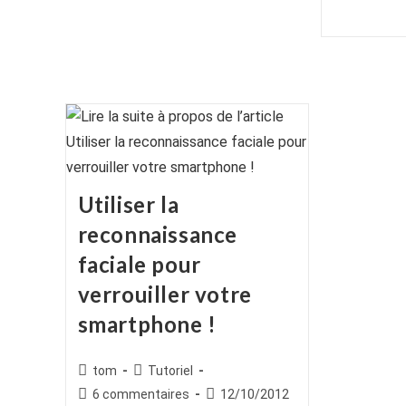
la
de
publication :
la
publication :
Utiliser la
reconnaissance
faciale pour
verrouiller votre
smartphone !
Auteur/autrice
Post
tom
Tutoriel
de
category:
Commentaires
Publication
6 commentaires
12/10/2012