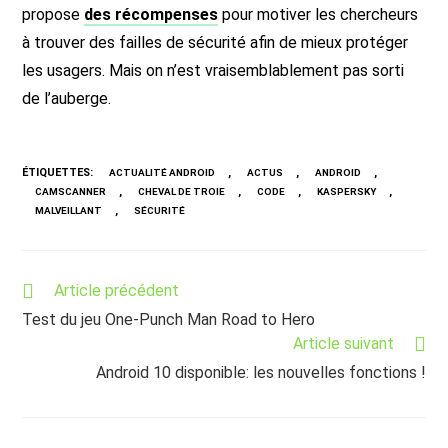
propose
des récompenses
pour motiver les chercheurs
à trouver des failles de sécurité afin de mieux protéger
les usagers. Mais on n’est vraisemblablement pas sorti
de l’auberge.
ÉTIQUETTES
:
,
,
,
ACTUALITÉ ANDROID
ACTUS
ANDROID
,
,
,
,
CAMSCANNER
CHEVAL DE TROIE
CODE
KASPERSKY
,
MALVEILLANT
SÉCURITÉ
Read
Article précédent
more
Test du jeu One-Punch Man Road to Hero
articles
Article suivant
Android 10 disponible: les nouvelles fonctions !