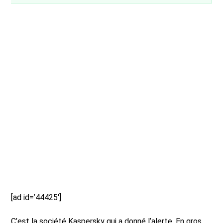
[ad id=’44425′]
C’est la société Kaspersky qui a donné l’alerte. En gros