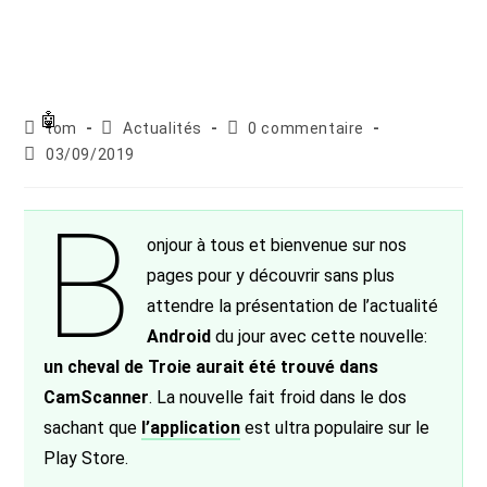
Auteur/autrice
Post
Commentaires
tom
Actualités
0 commentaire
de
category:
de
Publication
03/09/2019
la
la
publiée :
publication :
publication :
B
onjour à tous et bienvenue sur nos
pages pour y découvrir sans plus
attendre la présentation de l’actualité
Android
du jour avec cette nouvelle:
un cheval de Troie aurait été trouvé dans
CamScanner
. La nouvelle fait froid dans le dos
sachant que
l’application
est ultra populaire sur le
Play Store.