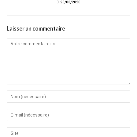
23/03/2020
Laisser un commentaire
Comment
Enter
your
name
Enter
or
your
username
email
Saisir
to
address