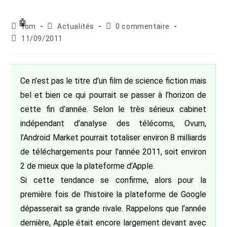
Auteur/autrice
Post
Commentaires
tom
Actualités
0 commentaire
de
category:
de
Publication
11/09/2011
la
la
publiée :
publication :
publication :
Ce n’est pas le titre d’un film de science fiction mais
bel et bien ce qui pourrait se passer à l’horizon de
cette fin d’année. Selon le très sérieux cabinet
indépendant d’analyse des télécoms, Ovum,
l’Android Market pourrait totaliser environ 8 milliards
de téléchargements pour l’année 2011, soit environ
2 de mieux que la plateforme d’Apple.
Si cette tendance se confirme, alors pour la
première fois de l’histoire la plateforme de Google
dépasserait sa grande rivale. Rappelons que l’année
dernière, Apple était encore largement devant avec