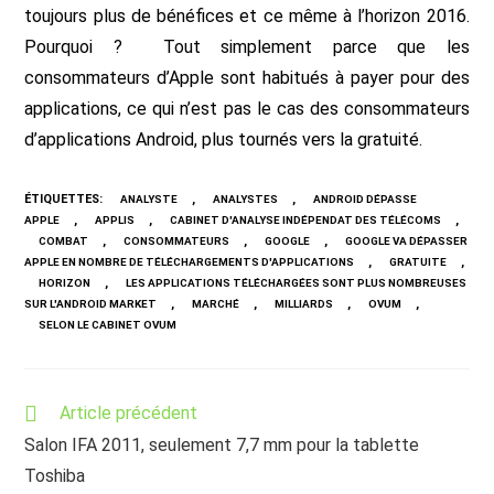
toujours plus de bénéfices et ce même à l’horizon 2016.
Pourquoi ? Tout simplement parce que les
consommateurs d’Apple sont habitués à payer pour des
applications, ce qui n’est pas le cas des consommateurs
d’applications Android, plus tournés vers la gratuité.
ÉTIQUETTES
:
,
,
ANALYSTE
ANALYSTES
ANDROID DÉPASSE
,
,
,
APPLE
APPLIS
CABINET D'ANALYSE INDÉPENDAT DES TÉLÉCOMS
,
,
,
COMBAT
CONSOMMATEURS
GOOGLE
GOOGLE VA DÉPASSER
,
,
APPLE EN NOMBRE DE TÉLÉCHARGEMENTS D'APPLICATIONS
GRATUITE
,
HORIZON
LES APPLICATIONS TÉLÉCHARGÉES SONT PLUS NOMBREUSES
,
,
,
,
SUR L'ANDROID MARKET
MARCHÉ
MILLIARDS
OVUM
SELON LE CABINET OVUM
Read
Article précédent
more
Salon IFA 2011, seulement 7,7 mm pour la tablette
articles
Toshiba