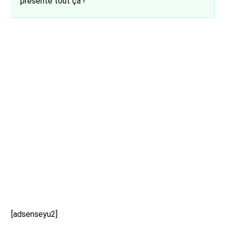
présente tout ça !
[adsenseyu2]