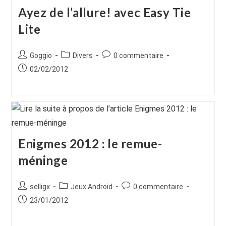
Ayez de l’allure! avec Easy Tie
Lite
Auteur/autrice
Post
Commentaires
Goggio
Divers
0 commentaire
de
category:
de
Publication
02/02/2012
la
la
publiée :
publication :
publication :
Enigmes 2012 : le remue-
méninge
Auteur/autrice
Post
Commentaires
selligx
Jeux Android
0 commentaire
de
category:
de
Publication
23/01/2012
la
la
publiée :
publication :
publication :