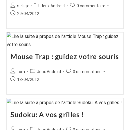
Auteur/autrice
Post
Commentaires
selligx
Jeux Android
0 commentaire
de
category:
de
Publication
29/04/2012
la
la
publiée :
publication :
publication :
Mouse Trap : guidez votre souris
Auteur/autrice
Post
Commentaires
tom
Jeux Android
0 commentaire
de
category:
de
Publication
18/04/2012
la
la
publiée :
publication :
publication :
Sudoku: A vos grilles !
Auteur/autrice
Post
Commentaires
tom
Jeux Android
0 commentaire