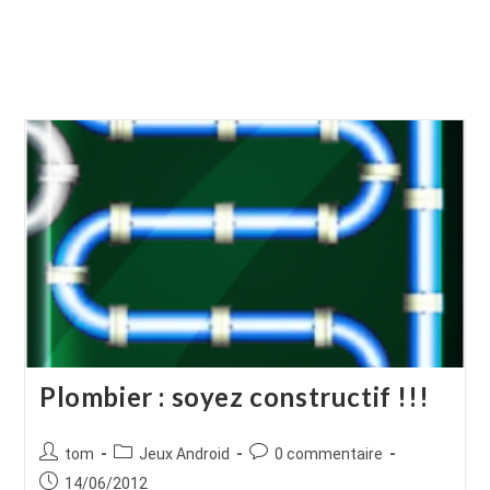
Plombier : soyez constructif !!!
Auteur/autrice
Post
Commentaires
tom
Jeux Android
0 commentaire
de
category:
de
Publication
14/06/2012