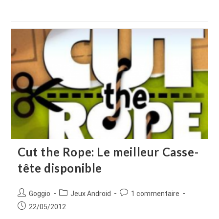
la
la
publiée :
publication :
publication :
Cut the Rope: Le meilleur Casse-
tête disponible
Auteur/autrice
Post
Commentaires
Goggio
Jeux Android
1 commentaire
de
category:
de
Publication
22/05/2012
la
la
publiée :