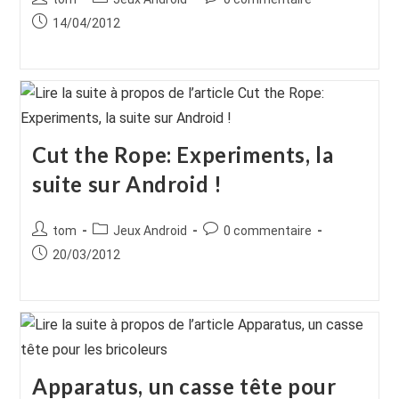
de
category:
de
Publication
14/04/2012
la
la
publiée :
publication :
publication :
Cut the Rope: Experiments, la
suite sur Android !
Auteur/autrice
Post
Commentaires
tom
Jeux Android
0 commentaire
de
category:
de
Publication
20/03/2012
la
la
publiée :
publication :
publication :
Apparatus, un casse tête pour