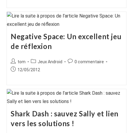
publication :
publication :
Negative Space: Un excellent jeu
de réflexion
Auteur/autrice
Post
Commentaires
tom
Jeux Android
0 commentaire
de
category:
de
Publication
12/05/2012
la
la
publiée :
publication :
publication :
Shark Dash : sauvez Sally et lien
vers les solutions !