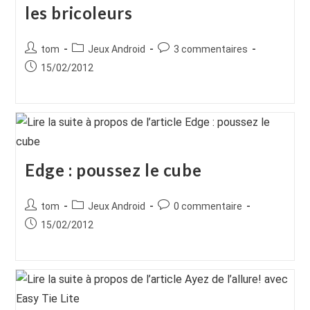
les bricoleurs
Auteur/autrice
Post
Commentaires
tom
Jeux Android
3 commentaires
de
category:
de
Publication
15/02/2012
la
la
publiée :
publication :
publication :
Edge : poussez le cube
Auteur/autrice
Post
Commentaires
tom
Jeux Android
0 commentaire
de
category:
de
Publication
15/02/2012
la
la
publiée :
publication :
publication :