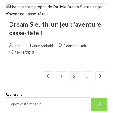
Dream Sleuth: un jeu d’aventure
casse-tête !
Auteur/autrice
Post
Commentaires
tom
Jeux Android
0 commentaire
de
category:
de
Publication
16/01/2012
la
la
publiée :
publication :
publication :
1
2
3
Go to the previous page
Aller à 
Rechercher