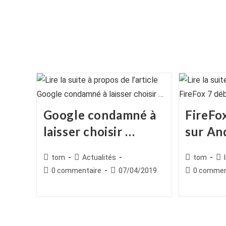
Google condamné à
FireFo
laisser choisir …
sur An
Auteur/autrice
Post
Auteur/autr
Po
tom
Actualités
tom
de
category:
de
cat
Commentaires
Publication
Commentair
0 commentaire
07/04/2019
0 commen
la
la
de
publiée :
de
publication :
publication :
la
la
publication :
publication :