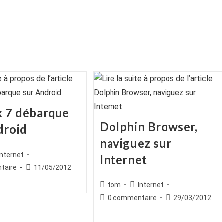
x 7 débarque
Dolphin Browser,
droid
naviguez sur
ice
st
Internet
Internet
egory:
es
Publication
taire
11/05/2012
publiée :
Auteur/autrice
Post
tom
Internet
de
category:
Commentaires
Publication
0 commentaire
29/03/2012
la
de
publiée :
publication :
la