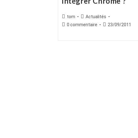
intégrer Chrome ?
Auteur/autrice
Post
tom
Actualités
de
category:
Commentaires
Publication
0 commentaire
23/09/2011
la
de
publiée :
publication :
la
publication :