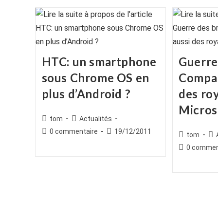
HTC: un smartphone
Guerre
sous Chrome OS en
Compal
plus d’Android ?
des roy
Micros
Auteur/autrice
Post
tom
Actualités
de
category:
Commentaires
Publication
0 commentaire
19/12/2011
Auteur/autr
Po
tom
la
de
publiée :
de
cat
Commentair
0 commen
publication :
la
la
de
publication :
publication :
la
publication :