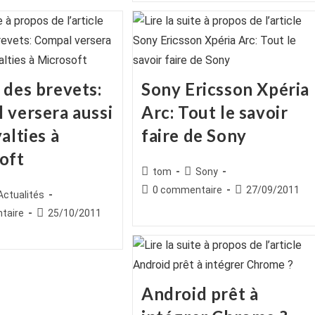
publication :
 des brevets:
Sony Ericsson Xpéria
 versera aussi
Arc: Tout le savoir
alties à
faire de Sony
oft
Auteur/autrice
Post
tom
Sony
de
category:
Commentaires
Publication
0 commentaire
27/09/2011
ice
st
Actualités
la
de
publiée :
egory:
es
Publication
taire
25/10/2011
publication :
la
publiée :
publication :
Android prêt à