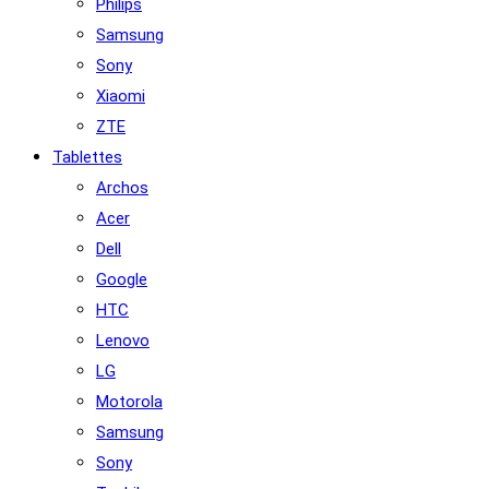
Philips
Samsung
Sony
Xiaomi
ZTE
Tablettes
Archos
Acer
Dell
Google
HTC
Lenovo
LG
Motorola
Samsung
Sony