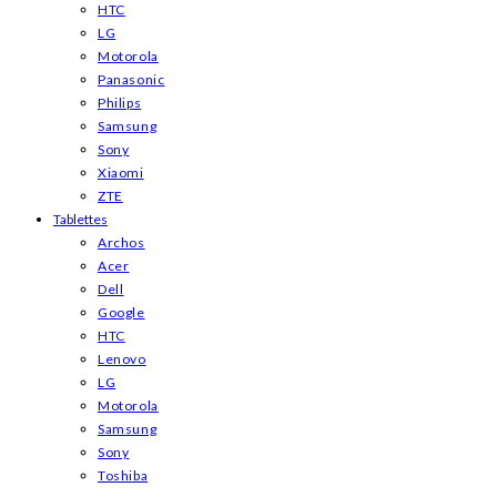
HTC
LG
Motorola
Panasonic
Philips
Samsung
Sony
Xiaomi
ZTE
Tablettes
Archos
Acer
Dell
Google
HTC
Lenovo
LG
Motorola
Samsung
Sony
Toshiba