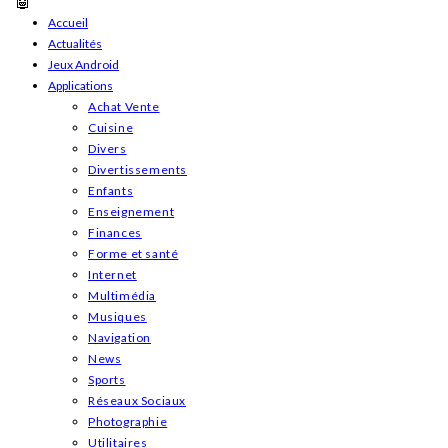
Skip
Accueil
Actualités
to
Jeux Android
content
Applications
Achat Vente
Cuisine
Divers
Divertissements
Enfants
Enseignement
Finances
Forme et santé
Internet
Multimédia
Musiques
Navigation
News
Sports
Réseaux Sociaux
Photographie
Utilitaires