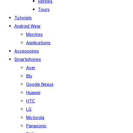
Rennes
Tours
Tutoriels
Android Wear
Montres
Applications
Accessoires
Smartphones
Acer
Blu
Google Nexus
Huawei
HTC
LG
Motorola
Panasonic