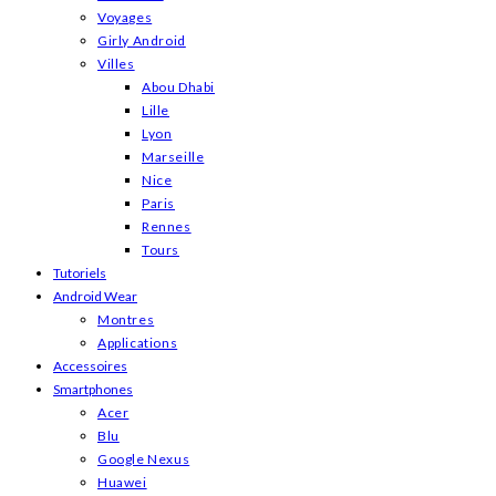
Voyages
Girly Android
Villes
Abou Dhabi
Lille
Lyon
Marseille
Nice
Paris
Rennes
Tours
Tutoriels
Android Wear
Montres
Applications
Accessoires
Smartphones
Acer
Blu
Google Nexus
Huawei