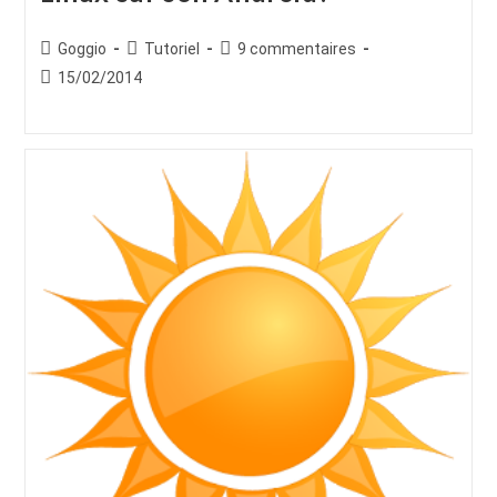
Auteur/autrice
Post
Commentaires
Goggio
Tutoriel
9 commentaires
de
category:
de
Publication
15/02/2014
la
la
publiée :
publication :
publication :