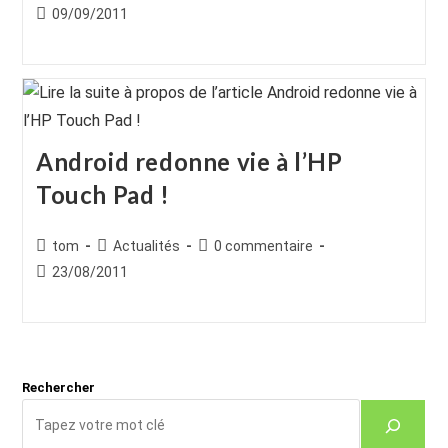
de
category:
de
Publication
09/09/2011
la
la
publiée :
publication :
publication :
Android redonne vie à l’HP
Touch Pad !
Auteur/autrice
Post
Commentaires
tom
Actualités
0 commentaire
de
category:
de
Publication
23/08/2011
la
la
publiée :
publication :
publication :
Rechercher