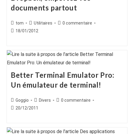
documents partout
Auteur/autrice
Post
Commentaires
tom
Utilitaires
0 commentaire
de
category:
de
Publication
18/01/2012
la
la
publiée :
publication :
publication :
Better Terminal Emulator Pro:
Un émulateur de terminal!
Auteur/autrice
Post
Commentaires
Goggio
Divers
0 commentaire
de
category:
de
Publication
20/12/2011
la
la
publiée :
publication :
publication :