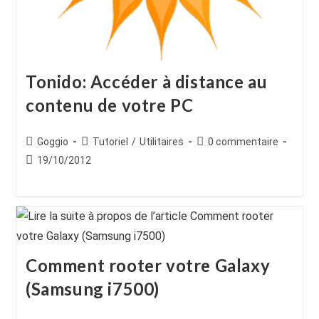
Tonido: Accéder à distance au
contenu de votre PC
Auteur/autrice
Post
Commentaires
Goggio
Tutoriel
/
Utilitaires
0 commentaire
de
category:
de
Publication
19/10/2012
la
la
publiée :
publication :
publication :
Comment rooter votre Galaxy
(Samsung i7500)