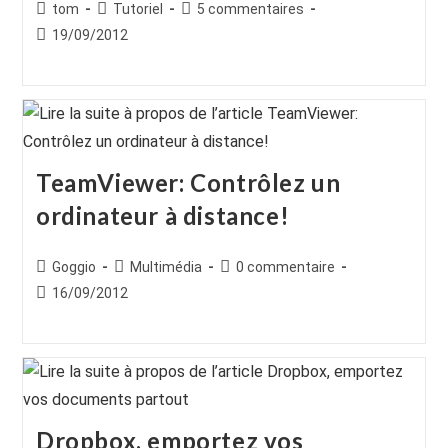
Auteur/autrice
Post
Commentaires
tom
Tutoriel
5 commentaires
de
category:
de
Publication
19/09/2012
la
la
publiée :
publication :
publication :
TeamViewer: Contrôlez un
ordinateur à distance!
Auteur/autrice
Post
Commentaires
Goggio
Multimédia
0 commentaire
de
category:
de
Publication
16/09/2012
la
la
publiée :
publication :
publication :
Dropbox, emportez vos