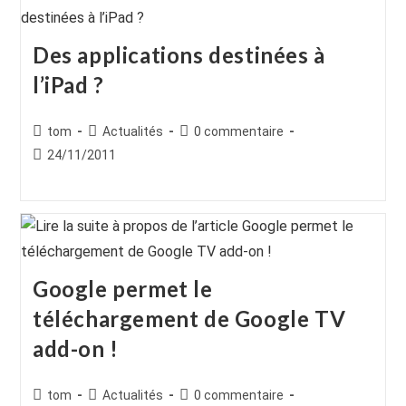
Des applications destinées à
l’iPad ?
Auteur/autrice
Post
Commentaires
tom
Actualités
0 commentaire
de
category:
de
Publication
24/11/2011
la
la
publiée :
publication :
publication :
Google permet le
téléchargement de Google TV
add-on !
Auteur/autrice
Post
Commentaires
tom
Actualités
0 commentaire