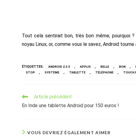
Tout cela sentirait bon, très bon même, pourquoi 
noyau Linux, or, comme vous le savez, Android tourne au
ÉTIQUETTES
:
,
,
,
,
ANDROID 2.3.5
APPLIS
BELLE
BON
,
,
,
,
STOP
SYSTÈME
TABLETTE
TÉLÉPHONE
TOUCH 
Read
Article précédent
more
En Inde une tablette Android pour 150 euros !
articles
VOUS DEVRIEZ ÉGALEMENT AIMER