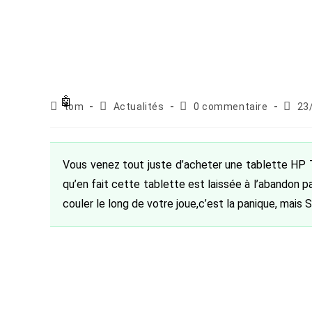
Auteur/autrice
Post
Commentaires
Publi
tom
Actualités
0 commentaire
23
de
category:
de
publié
la
la
publication :
publication :
Vous venez tout juste d’acheter une tablette HP
qu’en fait cette tablette est laissée à l’abandon
couler le long de votre joue,c’est la panique, mais 