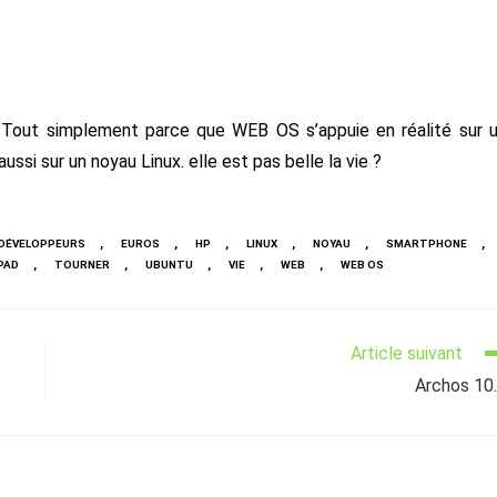
? Tout simplement parce que WEB OS s’appuie en réalité sur 
ssi sur un noyau Linux. elle est pas belle la vie ?
,
,
,
,
,
,
DÉVELOPPEURS
EUROS
HP
LINUX
NOYAU
SMARTPHONE
,
,
,
,
,
PAD
TOURNER
UBUNTU
VIE
WEB
WEB OS
Article suivant
Archos 10